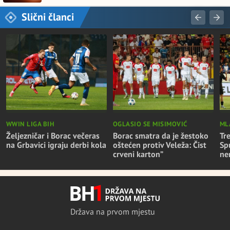
Slični članci
WWIN LIGA BIH
OGLASIO SE MISIMOVIĆ
ML
Željezničar i Borac večeras
Borac smatra da je žestoko
Tr
na Grbavici igraju derbi kola
oštećen protiv Veleža: Čist
Sp
crveni karton”
ne
Država na prvom mjestu