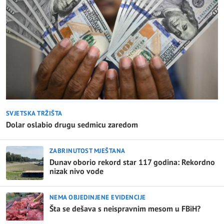
SVJETSKA TRŽIŠTA
Dolar oslabio drugu sedmicu zaredom
ZABRINUTOST MJEŠTANA
Dunav oborio rekord star 117 godina: Rekordno
nizak nivo vode
NEMA OBJEDINJENE EVIDENCIJE
Šta se dešava s neispravnim mesom u FBiH?