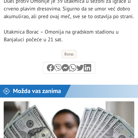
Duel protiv Omonije je 39 utakmica u sezoni za igrače u
crveno plavim dresovima. Sigurno da se umor već dobro
akumulirao, ali pred ovaj meč, sve se to ostavlja po strani.
Utakmica Borac – Omonija na gradskom stadionu u
Banjaluci počeće u 21 sat.
Borac
Možda vas zanima