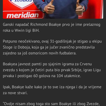
Ganski napadač Richmond Boakye prvo je ime prelaznog
roka u Wwin ligi BiH.
Potpuno neočekivano, ovaj 31-godišnjak je stigao u ekipu
Sloge iz Doboja, koja ga je jučer zvanično predstavila
zajedno sa još osmoricom novih fudbalera.
Boakyea javnost pamti po sjajnim igrama za Crvenu
zvezdu s kojom je četiri puta bio prvak Srbije, igrao Ligu
prvaka i postigao 60 golova na 104 utakmice.
Ipak, Boakye kaže kako je to sve iza njega i da je vrijeme
za nove stvari.
“Ovdje nisam zbog toga sto sam Boakye ili zbog Zvezde,