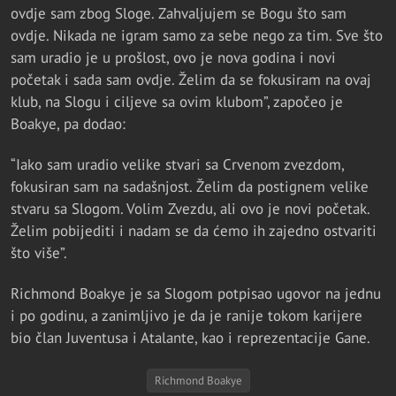
ovdje sam zbog Sloge. Zahvaljujem se Bogu što sam
ovdje. Nikada ne igram samo za sebe nego za tim. Sve što
sam uradio je u prošlost, ovo je nova godina i novi
početak i sada sam ovdje. Želim da se fokusiram na ovaj
klub, na Slogu i ciljeve sa ovim klubom”, započeo je
Boakye, pa dodao:
“Iako sam uradio velike stvari sa Crvenom zvezdom,
fokusiran sam na sadašnjost. Želim da postignem velike
stvaru sa Slogom. Volim Zvezdu, ali ovo je novi početak.
Želim pobijediti i nadam se da ćemo ih zajedno ostvariti
što više”.
Richmond Boakye je sa Slogom potpisao ugovor na jednu
i po godinu, a zanimljivo je da je ranije tokom karijere
bio član Juventusa i Atalante, kao i reprezentacije Gane.
Richmond Boakye