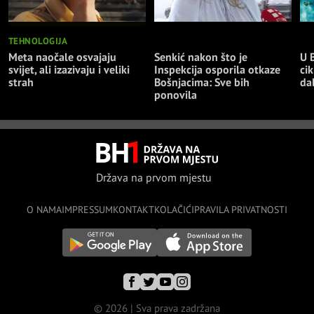
TEHNOLOGIJA
NAJNOVIJE
NA
Meta naočale osvajaju
Senkić nakon što je
U 
svijet, ali izazivaju i veliki
Inspekcija osporila otkaze
cik
strah
Bošnjacima: Sve bih
da
ponovila
Država na prvom mjestu
O NAMA
IMPRESSUM
KONTAKT
KOLAČIĆI
PRAVILA PRIVATNOSTI
© 2026 | Sva prava zadržana