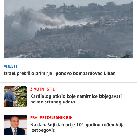
VIJESTI
Izrael prekršio primirje i ponovo bombardovao Liban
ŽIVOTNI STIL
Kardiolog otkrio koje namirnice izbjegavati
nakon srčanog udara
PRVI PREDSJEDNIK BIH
Na današnji dan prije 101 godinu rođen Alija
Izetbegović