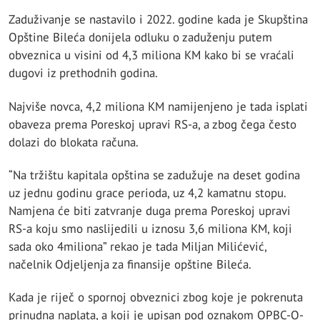
Zaduživanje se nastavilo i 2022. godine kada je Skupština
Opštine Bileća donijela odluku o zaduženju putem
obveznica u visini od 4,3 miliona KM kako bi se vraćali
dugovi iz prethodnih godina.
Najviše novca, 4,2 miliona KM namijenjeno je tada isplati
obaveza prema Poreskoj upravi RS-a, a zbog čega često
dolazi do blokata računa.
“Na tržištu kapitala opština se zadužuje na deset godina
uz jednu godinu grace perioda, uz 4,2 kamatnu stopu.
Namjena će biti zatvranje duga prema Poreskoj upravi
RS-a koju smo naslijedili u iznosu 3,6 miliona KM, koji
sada oko 4miliona” rekao je tada Miljan Milićević,
načelnik Odjeljenja za finansije opštine Bileća.
Kada je riječ o spornoj obveznici zbog koje je pokrenuta
prinudna naplata, a koji je upisan pod oznakom OPBC-O-