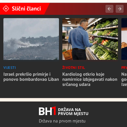
Slični članci
VIJESTI
ŽIVOTNI STIL
PR
Izrael prekršio primirje i
Kardiolog otkrio koje
Na
ponovo bombardovao Liban
namirnice izbjegavati nakon
go
srčanog udara
Iz
Država na prvom mjestu