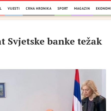
L
VIJESTI
CRNA HRONIKA
SPORT
MAGAZIN
EKONOM
nt Svjetske banke težak