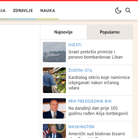
IJA
ZDRAVLJE
NAUKA
Najnovije
Popularno
VIJESTI
Izrael prekršio primirje i
ponovo bombardovao Liban
ŽIVOTNI STIL
Kardiolog otkrio koje namirnice
izbjegavati nakon srčanog
udara
PRVI PREDSJEDNIK BIH
Na današnji dan prije 101
godinu rođen Alija Izetbegović
WASHINGTON
Američki sud blokirao bizarni