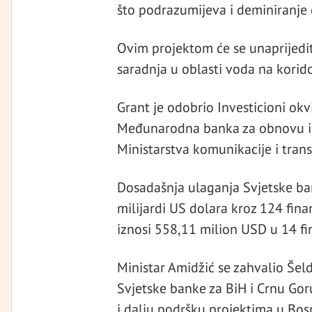
što podrazumijeva i deminiranje 
Ovim projektom će se unaprijedit
saradnja u oblasti voda na korido
Grant je odobrio Investicioni okvi
Međunarodna banka za obnovu i r
Ministarstva komunikacije i tran
Dosadašnja ulaganja Svjetske ban
milijardi US dolara kroz 124 fina
iznosi 558,11 milion USD u 14 fi
Ministar Amidžić se zahvalio Šel
Svjetske banke za BiH i Crnu Goru
i dalju podršku projektima u Bosn