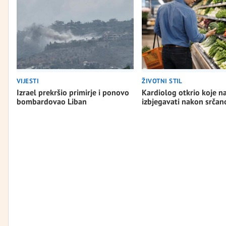
VIJESTI
ŽIVOTNI STIL
Izrael prekršio primirje i ponovo
Kardiolog otkrio koje n
bombardovao Liban
izbjegavati nakon srča