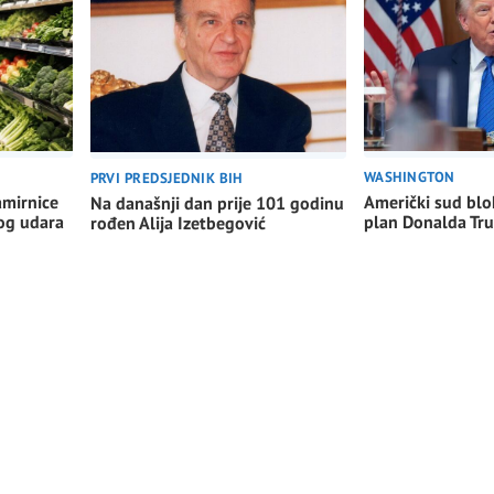
WASHINGTON
PRVI PREDSJEDNIK BIH
Američki sud blo
amirnice
Na današnji dan prije 101 godinu
plan Donalda Tr
nog udara
rođen Alija Izetbegović