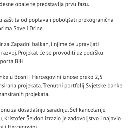
desne obale te predstavlja prvu fazu.
i zaštita od poplava i poboljšati prekogranična
rima Save i Drine.
r za Zapadni balkan, i njime će upravljati
azvoj. Projekat će se provoditi uz podršku
sporta BiH.
ke u Bosni i Hercegovini iznose preko 2,5
nsirana projekata. Trenutni portfolij Svjetske banke
nansiranih projekata.
donu za dosadašnju saradnju. Šef kancelarije
, Kristofer Šeldon izrazio je zadovoljstvo i najavio
i i Hercegovini.