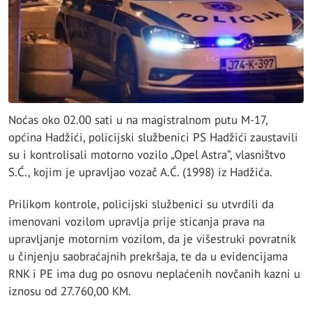
Noćas oko 02.00 sati u na magistralnom putu M-17,
općina Hadžići, policijski službenici PS Hadžići zaustavili
su i kontrolisali motorno vozilo „Opel Astra”, vlasništvo
S.Ć., kojim je upravljao vozač A.Ć. (1998) iz Hadžića.
Prilikom kontrole, policijski službenici su utvrdili da
imenovani vozilom upravlja prije sticanja prava na
upravljanje motornim vozilom, da je višestruki povratnik
u činjenju saobraćajnih prekršaja, te da u evidencijama
RNK i PE ima dug po osnovu neplaćenih novčanih kazni u
iznosu od 27.760,00 KM.