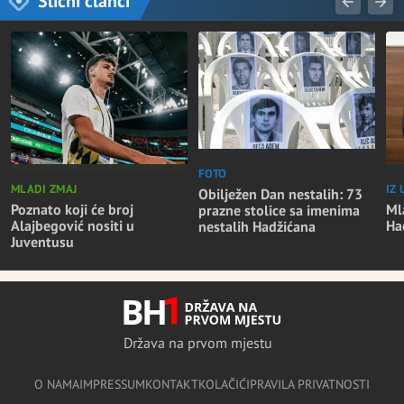
Slični članci
FOTO
MLADI ZMAJ
IZ
Obilježen Dan nestalih: 73
Poznato koji će broj
Mla
prazne stolice sa imenima
Alajbegović nositi u
Ha
nestalih Hadžićana
Juventusu
Država na prvom mjestu
O NAMA
IMPRESSUM
KONTAKT
KOLAČIĆI
PRAVILA PRIVATNOSTI