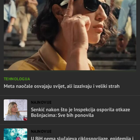
TEHNOLOGIJA
Meta naočale osvajaju svijet, ali izazivaju i veliki strah
NAJNOVIJE
Senkić nakon što je Inspekcija osporila otkaze
Bošnjacima: Sve bih ponovila
NAJNOVIJE
U BiH nema slučajeva ciklosporijaze, epidemija i