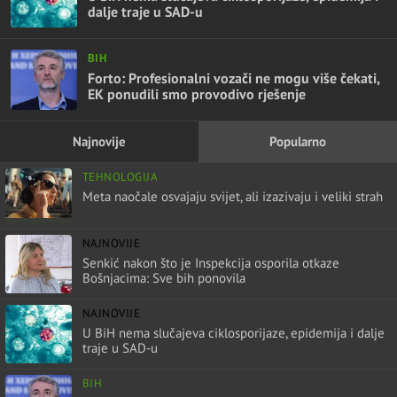
dalje traje u SAD-u
BIH
Forto: Profesionalni vozači ne mogu više čekati,
EK ponudili smo provodivo rješenje
Najnovije
Popularno
TEHNOLOGIJA
Meta naočale osvajaju svijet, ali izazivaju i veliki strah
NAJNOVIJE
Senkić nakon što je Inspekcija osporila otkaze
Bošnjacima: Sve bih ponovila
NAJNOVIJE
U BiH nema slučajeva ciklosporijaze, epidemija i dalje
traje u SAD-u
BIH