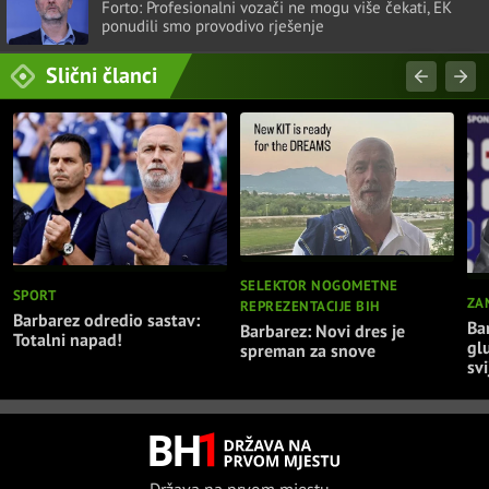
Forto: Profesionalni vozači ne mogu više čekati, EK
ponudili smo provodivo rješenje
Slični članci
SELEKTOR NOGOMETNE
SPORT
ZA
REPREZENTACIJE BIH
Barbarez odredio sastav:
Ba
Barbarez: Novi dres je
Totalni napad!
gl
spreman za snove
svi
Država na prvom mjestu