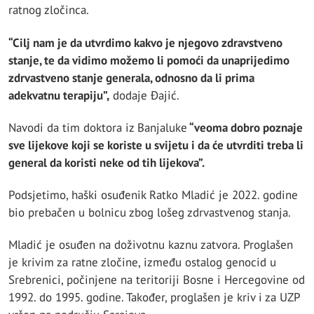
ratnog zločinca.
“Cilj nam je da utvrdimo kakvo je njegovo zdravstveno
stanje, te da vidimo možemo li pomoći da unaprijedimo
zdrvastveno stanje generala, odnosno da li prima
adekvatnu terapiju”,
dodaje Đajić.
Navodi da tim doktora iz Banjaluke
“veoma dobro poznaje
sve lijekove koji se koriste u svijetu i da će utvrditi treba li
general da koristi neke od tih lijekova”.
Podsjetimo, haški osuđenik Ratko Mladić je 2022. godine
bio prebačen u bolnicu zbog lošeg zdrvastvenog stanja.
Mladić je osuđen na doživotnu kaznu zatvora. Proglašen
je krivim za ratne zločine, između ostalog genocid u
Srebrenici, počinjene na teritoriji Bosne i Hercegovine od
1992. do 1995. godine. Također, proglašen je kriv i za UZP