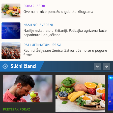
DOBAR IZBOR
Ove namirnice pomažu u gubitku kilograma
NASILNO IZVEDENI
Nasilje eskaliralo u Britaniji: Policajka ugrizena, kuće
napadnute i opljačkane
DALI ULTIMATUM UPRAVI
Radnici Željezare Zenica: Zatvorit ćemo se u pogone
firme
Slični članci
PRETEŽAK PORAZ