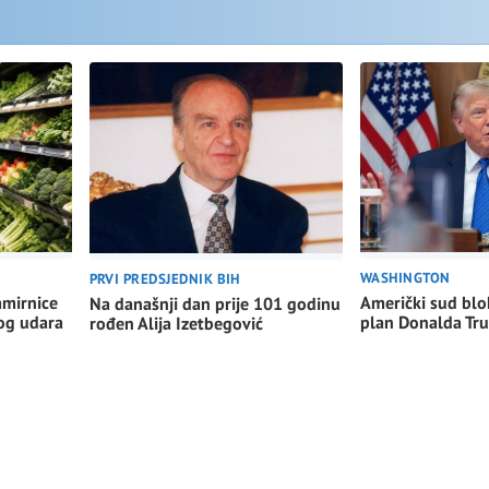
WASHINGTON
PRVI PREDSJEDNIK BIH
Američki sud blo
amirnice
Na današnji dan prije 101 godinu
plan Donalda Tr
nog udara
rođen Alija Izetbegović