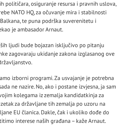
h političara, osiguranje resursa i pravnih uslova,
trebe NATO HQ, za očuvanje mira i stabilnosti
Balkana, te puna podrška suverenitetu i
rekao je ambasador Arnaut.
ših ljudi bude bojazan isključivo po pitanju
anke zagovaraju ukidanje zakona izglasanog ove
ržavljanstvo.
samo izborni programi. Za usvajanje je potrebna
ada ne nazire. No, ako i postane izvjesna, ja sam
vojim kolegama iz zemalja kandidatkinja za
zetak za državljane tih zemalja po uzoru na
vljane EU članica. Dakle, čak i ukoliko dođe do
titimo interese naših građana – kaže Arnaut.