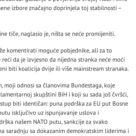
ene izbore značajno doprinjela toj stabilnosti –
e tiče, naglasio je, ništa se neće promijeniti.
že komentirati moguće pobjednike, ali za to
reći da je izvjesno da nijedna stranka neće moći
ni biti koalicija dvije ili više mainstream stranaka.
m, moji odnosi sa članovima Bundestaga, koje
lamentarnoj skupštini BiH i koji su sada još čvršći,
istup biti identičan: puna podrška za EU put Bosne
utu isključivo uz ispunjavanje uslova i
odrška našem NATO putu, sankcije za svako
 na saradnju sa dokazanim demokratskim liderima i