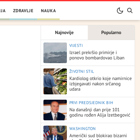
IJA
ZDRAVLJE
NAUKA
Najnovije
Popularno
VIJESTI
Izrael prekršio primirje i
ponovo bombardovao Liban
ŽIVOTNI STIL
Kardiolog otkrio koje namirnice
izbjegavati nakon srčanog
udara
PRVI PREDSJEDNIK BIH
Na današnji dan prije 101
godinu rođen Alija Izetbegović
WASHINGTON
Američki sud blokirao bizarni