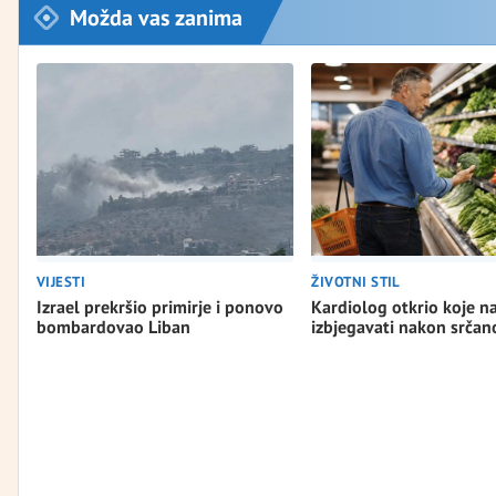
Možda vas zanima
VIJESTI
ŽIVOTNI STIL
Izrael prekršio primirje i ponovo
Kardiolog otkrio koje n
bombardovao Liban
izbjegavati nakon srča