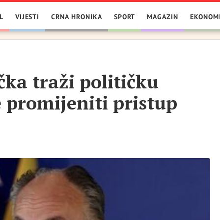
L
VIJESTI
CRNA HRONIKA
SPORT
MAGAZIN
EKONOM
ka traži političku
e promijeniti pristup