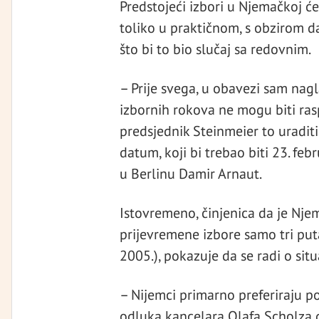
Predstojeći izbori u Njemačkoj će
toliko u praktičnom, s obzirom d
što bi to bio slučaj sa redovnim.
– Prije svega, u obavezi sam nagla
izbornih rokova ne mogu biti ras
predsjednik Steinmeier to uraditi
datum, koji bi trebao biti 23. fe
u Berlinu Damir Arnaut.
Istovremeno, činjenica da je Nj
prijevremene izbore samo tri puta
2005.), pokazuje da se radi o situ
– Nijemci primarno preferiraju pol
odluka kancelara Olafa Scholza da