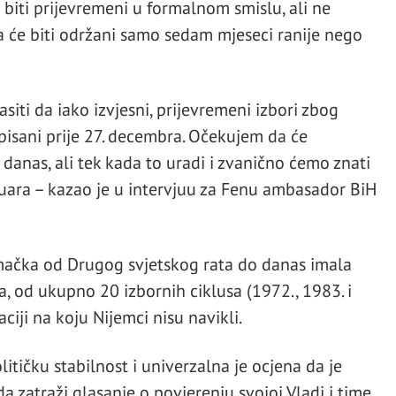
 biti prijevremeni u formalnom smislu, ali ne
a će biti održani samo sedam mjeseci ranije nego
siti da iako izvjesni, prijevremeni izbori zbog
pisani prije 27. decembra. Očekujem da će
 danas, ali tek kada to uradi i zvanično ćemo znati
bruara – kazao je u intervjuu za Fenu ambasador BiH
emačka od Drugog svjetskog rata do danas imala
, od ukupno 20 izbornih ciklusa (1972., 1983. i
aciji na koju Nijemci nisu navikli.
itičku stabilnost i univerzalna je ocjena da je
 zatraži glasanje o povjerenju svojoj Vladi i time