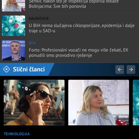
Senkić nakon što je Inspekcija osporila otkaze
Bošnjacima: Sve bih ponovila
NAJNOVIJE
U BiH nema slučajeva ciklosporijaze, epidemija i dalje
traje u SAD-u
BIH
Forto: Profesionalni vozači ne mogu više čekati, EK
ponudili smo provodivo rješenje
Slični članci
TEHNOLOGIJA
NAJNOVIJE
NA