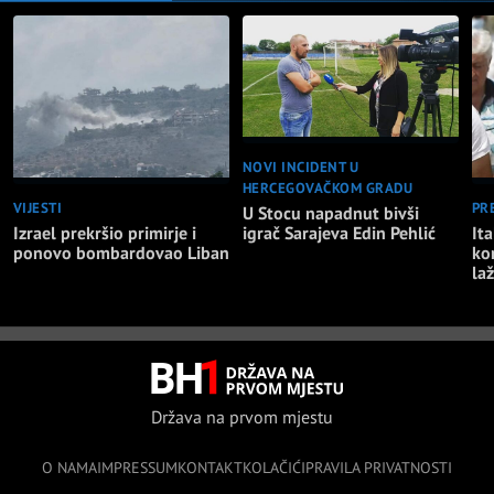
NOVI INCIDENT U
HERCEGOVAČKOM GRADU
VIJESTI
PR
U Stocu napadnut bivši
Izrael prekršio primirje i
Ita
igrač Sarajeva Edin Pehlić
ponovo bombardovao Liban
ko
la
Država na prvom mjestu
O NAMA
IMPRESSUM
KONTAKT
KOLAČIĆI
PRAVILA PRIVATNOSTI