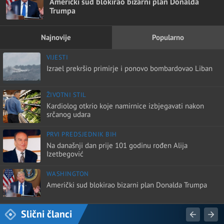
Američki sud blokirao bizarni plan Donalda
Trumpa
Najnovije
Popularno
VIJESTI
Izrael prekršio primirje i ponovo bombardovao Liban
ŽIVOTNI STIL
Kardiolog otkrio koje namirnice izbjegavati nakon
srčanog udara
PRVI PREDSJEDNIK BIH
Na današnji dan prije 101 godinu rođen Alija
Izetbegović
WASHINGTON
Američki sud blokirao bizarni plan Donalda Trumpa
Slični članci