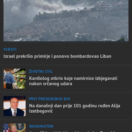
VIJESTI
Izrael prekršio primirje i ponovo bombardovao Liban
ŽIVOTNI STIL
Kardiolog otkrio koje namirnice izbjegavati
nakon srčanog udara
PRVI PREDSJEDNIK BIH
Na današnji dan prije 101 godinu rođen Alija
Izetbegović
WASHINGTON