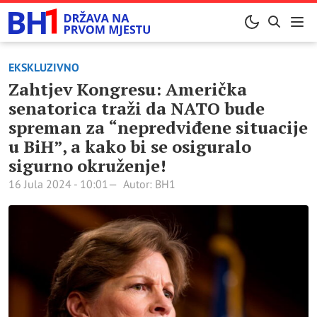
EKSKLUZIVNO
Zahtjev Kongresu: Američka
senatorica traži da NATO bude
spreman za “nepredviđene situacije
u BiH”, a kako bi se osiguralo
sigurno okruženje!
16 Jula 2024 - 10:01
Autor: BH1