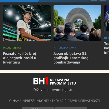
BI
Tr
ka
MLADI ZMAJ
HIROŠIMA 1945
in
Poznato koji će broj
Japan obilježava 81.
Alajbegović nositi u
godišnjicu atomskog
Juventusu
bombardovanja
Država na prvom mjestu
O NAMA
IMPRESSUM
KONTAKT
KOLAČIĆI
PRAVILA PRIVATNOSTI