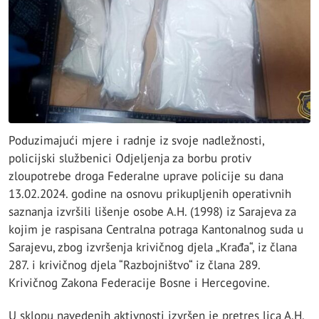
Poduzimajući mjere i radnje iz svoje nadležnosti,
policijski službenici Odjeljenja za borbu protiv
zloupotrebe droga Federalne uprave policije su dana
13.02.2024. godine na osnovu prikupljenih operativnih
saznanja izvršili lišenje osobe A.H. (1998) iz Sarajeva za
kojim je raspisana Centralna potraga Kantonalnog suda u
Sarajevu, zbog izvršenja krivičnog djela „Krađa“, iz člana
287. i krivičnog djela “Razbojništvo“ iz člana 289.
Krivičnog Zakona Federacije Bosne i Hercegovine.
U sklopu navedenih aktivnosti izvršen je pretres lica A.H.