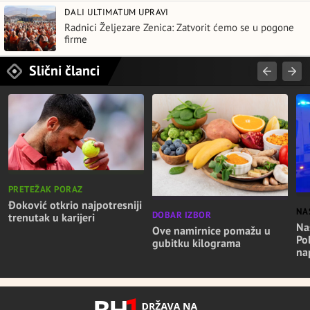
DALI ULTIMATUM UPRAVI
Radnici Željezare Zenica: Zatvorit ćemo se u pogone
firme
Slični članci
PRETEŽAK PORAZ
Đoković otkrio najpotresniji
NA
DOBAR IZBOR
trenutak u karijeri
Nas
Ove namirnice pomažu u
Po
gubitku kilograma
na