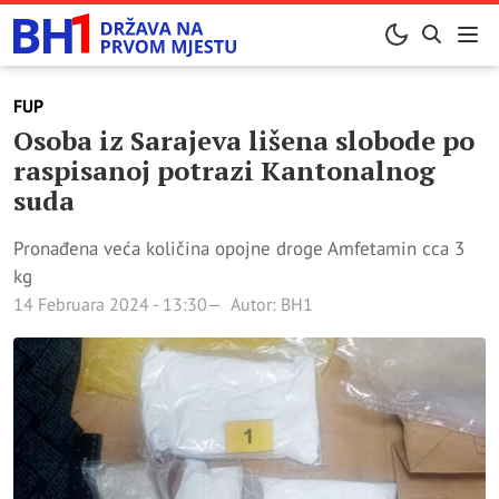
FUP
Osoba iz Sarajeva lišena slobode po
raspisanoj potrazi Kantonalnog
suda
Pronađena veća količina opojne droge Amfetamin cca 3
kg
14 Februara 2024 - 13:30
Autor: BH1