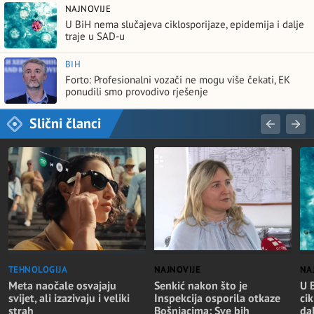
NAJNOVIJE
U BiH nema slučajeva ciklosporijaze, epidemija i dalje
traje u SAD-u
BIH
Forto: Profesionalni vozači ne mogu više čekati, EK
ponudili smo provodivo rješenje
Slični članci
TEHNOLOGIJA
NAJNOVIJE
NA
Meta naočale osvajaju
Senkić nakon što je
U 
svijet, ali izazivaju i veliki
Inspekcija osporila otkaze
cik
strah
Bošnjacima: Sve bih
da