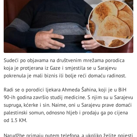
Sudeći po objavama na društvenim mrežama porodica
koja je protjerana iz Gaze i smjestila se u Sarajevu
pokrenula je mali biznis ili bolje reći domaću radinost.
Radi se o porodici ljekara Ahmeda Šahina, koji je u BiH
90-ih godina završio studij medicine. S njim su u Sarajevu
supruga, kćerke i sin. Naime, oni u Sarajevu prave domaći
palestinski somun, odnosno hljeb i prodaju ga po cijena
od 1.5 KM.
Narudžbe primaju putem telefona, a ukoliko želite pojesti