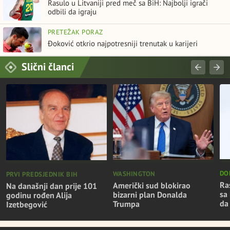
Rasulo u Litvaniji pred meč sa BiH: Najbolji igrači
odbili da igraju
PRETEŽAK PORAZ
Đoković otkrio najpotresniji trenutak u karijeri
Slični članci
DO
WASHINGTON
PRVI PREDSJEDNIK BIH
Ra
Američki sud blokirao
Na današnji dan prije 101
sa 
bizarni plan Donalda
godinu rođen Alija
da
Trumpa
Izetbegović