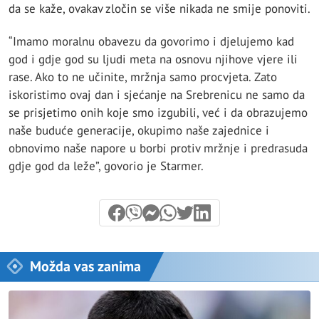
da se kaže, ovakav zločin se više nikada ne smije ponoviti.
“Imamo moralnu obavezu da govorimo i djelujemo kad
god i gdje god su ljudi meta na osnovu njihove vjere ili
rase. Ako to ne učinite, mržnja samo procvjeta. Zato
iskoristimo ovaj dan i sjećanje na Srebrenicu ne samo da
se prisjetimo onih koje smo izgubili, već i da obrazujemo
naše buduće generacije, okupimo naše zajednice i
obnovimo naše napore u borbi protiv mržnje i predrasuda
gdje god da leže”, govorio je Starmer.
Možda vas zanima