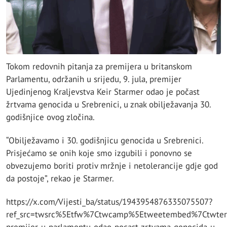
Tokom redovnih pitanja za premijera u britanskom
Parlamentu, održanih u srijedu, 9. jula, premijer
Ujedinjenog Kraljevstva Keir Starmer odao je počast
žrtvama genocida u Srebrenici, u znak obilježavanja 30.
godišnjice ovog zločina.
“Obilježavamo i 30. godišnjicu genocida u Srebrenici.
Prisjećamo se onih koje smo izgubili i ponovno se
obvezujemo boriti protiv mržnje i netolerancije gdje god
da postoje”, rekao je Starmer.
https://x.com/Vijesti_ba/status/1943954876335075507?
ref_src=twsrc%5Etfw%7Ctwcamp%5Etweetembed%7Ctwter