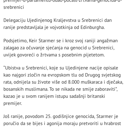
premijer-u-parlamentu-odao-pocast-zrtvama-genocida-u-
srebrenici
Delegaciju Ujedinjenog Kraljevstva u Srebrenici dan
ranije predstavljala je vojvotkinja od Edinburgha.
Podsjetimo, Keir Starmer se i kroz svoj raniji angažman
zalagao za očuvanje sjećanja na genocid u Srebrenici,
uvijek govoreći o žrtvama s posebnim pijetetom.
“Ubistva u Srebrenici, koje su Ujedinjene nacije opisale
kao najgori zločin na evropskom tlu od Drugog svjetskog
rata, odnijela su živote više od 8.000 muškaraca i dječaka,
bosanskih muslimana. To se nikada ne smije zaboraviti”,
kazao je u svom ranijem istupu sadašnji britanski
premijer.
Još ranije, povodom 25. godišnjice genocida, Starmer je
poručio da se bijes i agonija moraju pretvoriti u hrabrost