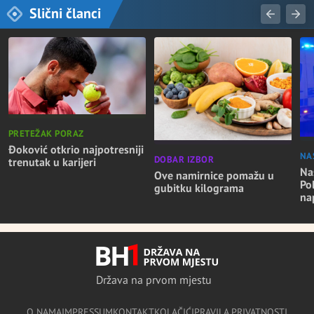
Slični članci
PRETEŽAK PORAZ
Đoković otkrio najpotresniji
NA
DOBAR IZBOR
trenutak u karijeri
Nas
Ove namirnice pomažu u
Po
gubitku kilograma
na
Država na prvom mjestu
O NAMA
IMPRESSUM
KONTAKT
KOLAČIĆI
PRAVILA PRIVATNOSTI