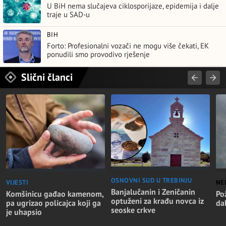
U BiH nema slučajeva ciklosporijaze, epidemija i dalje
traje u SAD-u
BIH
Forto: Profesionalni vozači ne mogu više čekati, EK
ponudili smo provodivo rješenje
Slični članci
OSNOVNI SUD U TREBINJU
VIJESTI
NE
Banjalučanin i Zeničanin
Komšinicu gađao kamenom,
Po
optuženi za krađu novca iz
pa ugrizao policajca koji ga
dal
seoske crkve
je uhapsio