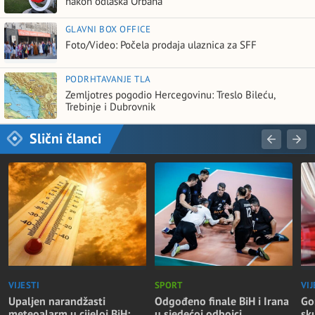
nakon odlaska Orbana
GLAVNI BOX OFFICE
Foto/Video: Počela prodaja ulaznica za SFF
PODRHTAVANJE TLA
Zemljotres pogodio Hercegovinu: Treslo Bileću,
Trebinje i Dubrovnik
Slični članci
VIJESTI
SPORT
VIJ
Upaljen narandžasti
Odgođeno finale BiH i Irana
Go
meteoalarm u cijeloj BiH:
u sjedećoj odbojci
sk