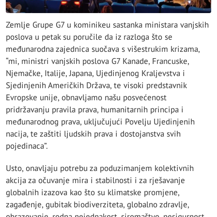
Zemlje Grupe G7 u kominikeu sastanka ministara vanjskih
poslova u petak su poručile da iz razloga što se
međunarodna zajednica suočava s višestrukim krizama,
“mi, ministri vanjskih poslova G7 Kanade, Francuske,
Njemačke, Italije, Japana, Ujedinjenog Kraljevstva i
Sjedinjenih Američkih Država, te visoki predstavnik
Evropske unije, obnavljamo našu posvećenost
pridržavanju pravila prava, humanitarnih principa i
međunarodnog prava, uključujući Povelju Ujedinjenih
nacija, te zaštiti ljudskih prava i dostojanstva svih
pojedinaca”.
Usto, onavljaju potrebu za poduzimanjem kolektivnih
akcija za očuvanje mira i stabilnosti i za rješavanje
globalnih izazova kao što su klimatske promjene,
zagađenje, gubitak biodiverziteta, globalno zdravlje,
obrazovanje, rodna nejednakost, siromaštvo, nesigurnost