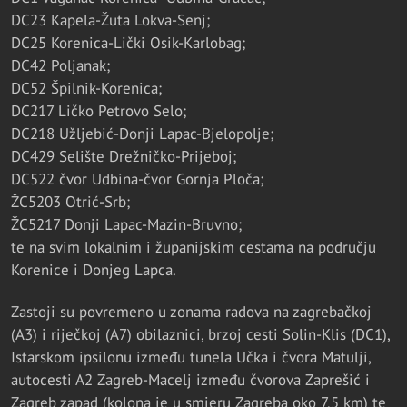
DC23 Kapela-Žuta Lokva-Senj;
DC25 Korenica-Lički Osik-Karlobag;
DC42 Poljanak;
DC52 Špilnik-Korenica;
DC217 Ličko Petrovo Selo;
DC218 Užljebić-Donji Lapac-Bjelopolje;
DC429 Selište Drežničko-Prijeboj;
DC522 čvor Udbina-čvor Gornja Ploča;
ŽC5203 Otrić-Srb;
ŽC5217 Donji Lapac-Mazin-Bruvno;
te na svim lokalnim i županijskim cestama na području
Korenice i Donjeg Lapca.
Zastoji su povremeno u zonama radova na zagrebačkoj
(A3) i riječkoj (A7) obilaznici, brzoj cesti Solin-Klis (DC1),
Istarskom ipsilonu između tunela Učka i čvora Matulji,
autocesti A2 Zagreb-Macelj između čvorova Zaprešić i
Zagreb zapad (kolona je u smjeru Zagreba oko 7,5 km) te