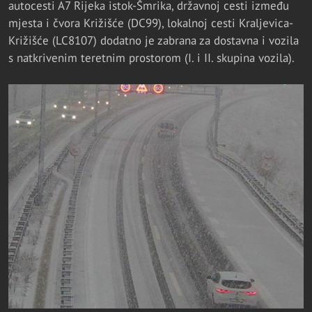
autocesti A7 Rijeka istok-Šmrika, državnoj cesti između
mjesta i čvora Križišće (DC99), lokalnoj cesti Kraljevica-
Križišće (LC8107) dodatno je zabrana za dostavna i vozila
s natkrivenim teretnim prostorom (I. i II. skupina vozila).