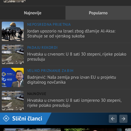
Najnovije
Popularno
NEPOSREDNA PRIJETNJA
Jordan upozorio na Izrael zbog džamije Al-Aksa:
Strahuje se od vjerskog sukoba
PADAJU REKORDI
Hrvatska u crvenom: U 8 sati 30 stepeni, rijeke polako
presušuju
VELIKO PRIZNANJE ZA BIH
Badnjević: Naša zemlja prva izvan EU u projektu
digitalnog novčanika
NAJNOVIJE
Hrvatska u crvenom: U 8 sati izmjereno 30 stepeni,
rijeke polako presušuju
Slični članci