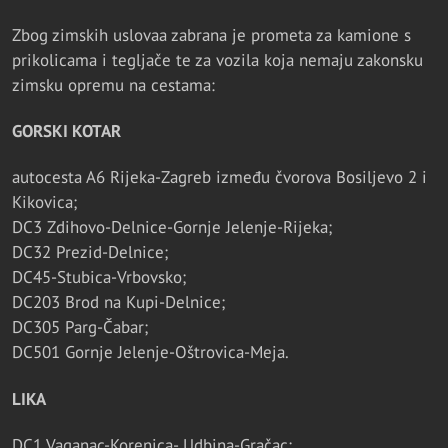
Zbog zimskih uslovaa zabrana je prometa za kamione s
prikolicama i tegljače te za vozila koja nemaju zakonsku
zimsku opremu na cestama:
GORSKI KOTAR
autocesta A6 Rijeka-Zagreb između čvorova Bosiljevo 2 i
Kikovica;
DC3 Zdihovo-Delnice-Gornje Jelenje-Rijeka;
DC32 Prezid-Delnice;
DC45-Stubica-Vrbovsko;
DC203 Brod na Kupi-Delnice;
DC305 Parg-Čabar;
DC501 Gornje Jelenje-Oštrovica-Meja.
LIKA
DC1 Vaganac-Korenica- Udbina-Gračac;