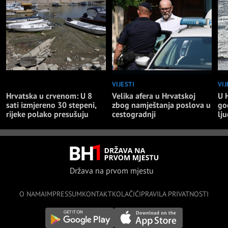
NAJNOVIJE
VIJESTI
VIJ
Hrvatska u crvenom: U 8
Velika afera u Hrvatskoj
U 
sati izmjereno 30 stepeni,
zbog namještanja poslova u
go
rijeke polako presušuju
cestogradnji
lju
Država na prvom mjestu
O NAMA
IMPRESSUM
KONTAKT
KOLAČIĆI
PRAVILA PRIVATNOSTI