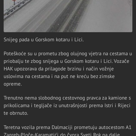
Snijeg pada u Gorskom kotaru i Lici.
Poteškoće su u prometu zbog olujnog vjetra na cestama u
priobalju te zbog snijega u Gorskom kotaru i Lici. Vozače
HAK upozorava da prilagode brzinu i način vožnje
uslovima na cestama i na put ne kreću bez zimske
opreme.
Trenutno nema slobodnog cestovnog pravca za kamione s
prikolicama i tegljače iz unutrašnjosti prema Istri i Rijeci
te obrnuto.
Teretna vozila prema Dalmaciji prometuju autocestom A1
Zagreb-Ploče-Karamatići do čvora Sveti Rok pa dalje