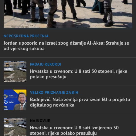
NEPOSREDNA PRIJETNJA
Jordan upozorio na Izrael zbog džamije Al-Aksa: Strahuje se
od vjerskog sukoba
PADAJU REKORDI
Hrvatska u crvenom: U 8 sati 30 stepeni, rijeke
polako presušuju
VELIKO PRIZNANJE ZA BIH
Badnjević: Naša zemlja prva izvan EU u projektu
digitalnog novčanika
NAJNOVIJE
Hrvatska u crvenom: U 8 sati izmjereno 30
stepeni, rijeke polako presušuju