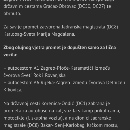
državnim cestama Gračac-Obrovac (DC50, DC27) te
obrnuto.
Za sav je promet zatvorena Jadranska magistrala (DC8)
Karlobag-Sveta Marija Magdalena.
Zbog olujnog vjetra promet je dopušten samo za lična
vozila:
– autocestom A1 Zagreb-Ploče-Karamatići između
čvorova Sveti Rok i Rovanjska
– autocestom A6 Rijeka-Zagreb između čvorova Delnice i
Kikovica.
Na državnoj cesti Korenica-Ondić (DC1) zabrana je
prometa za autobuse na kat, vozila s kamp prikolicama,
motocikle (I. skupina vozila), a na dionici Jadranske
magistrale (DC8) Bakar- Senj-Karlobag, Krčkom mostu,