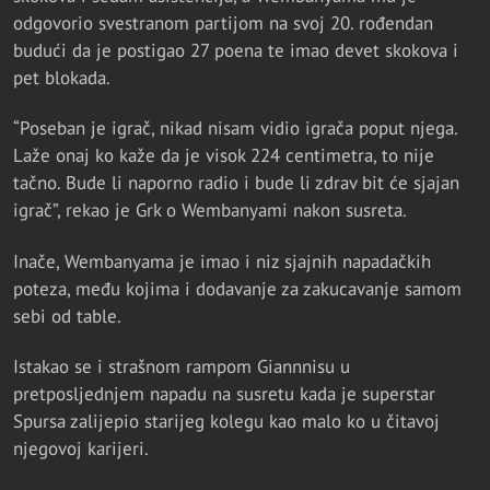
odgovorio svestranom partijom na svoj 20. rođendan
budući da je postigao 27 poena te imao devet skokova i
pet blokada.
“Poseban je igrač, nikad nisam vidio igrača poput njega.
Laže onaj ko kaže da je visok 224 centimetra, to nije
tačno. Bude li naporno radio i bude li zdrav bit će sjajan
igrač”, rekao je Grk o Wembanyami nakon susreta.
Inače, Wembanyama je imao i niz sjajnih napadačkih
poteza, među kojima i dodavanje za zakucavanje samom
sebi od table.
Istakao se i strašnom rampom Giannnisu u
pretposljednjem napadu na susretu kada je superstar
Spursa zalijepio starijeg kolegu kao malo ko u čitavoj
njegovoj karijeri.