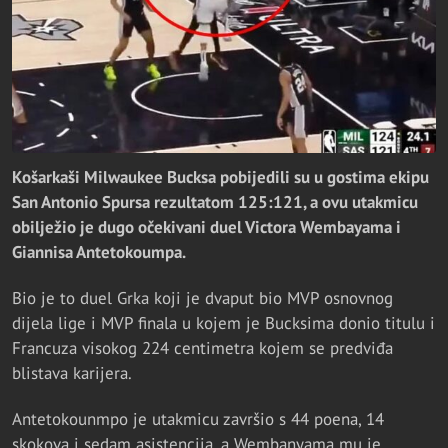
Košarkaši Milwaukee Bucksa pobijedili su u gostima ekipu
San Antonio Spursa rezultatom 125:121, a ovu utakmicu
obilježio je dugo očekivani duel Victora Wembayama i
Giannisa Antetokoumpa.
Bio je to duel Grka koji je dvaput bio MVP osnovnog
dijela lige i MVP finala u kojem je Bucksima donio titulu i
Francuza visokog 224 centimetra kojem se predviđa
blistava karijera.
Antetokounmpo je utakmicu završio s 44 poena, 14
skokova i sedam asistencija, a Wembanyama mu je