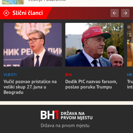
Slični članci
VIJESTI
BIH
MR
Vučić pozvao pristalice na
Dodik PIC nazvao farsom,
Tr
veliki skup 27. juna u
poslao poruku Trumpu
in
Beogradu
Država na prvom mjestu