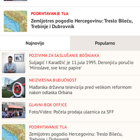
PODRHTAVANJE TLA
Zemljotres pogodio Hercegovinu: Treslo Bileću,
Trebinje i Dubrovnik
Najnovije
Popularno
POZIVIMA ZA SASLUŠANJE BOŠNJAKA
Suljagić I Karadžić je 11.jula 1995. Deronjiću poručio
‘Miroslave, sve kroz papire’
NEIZVJESNA BUDUĆNOST
Mađarska državna televizija pred velikom reformom
nakon odlaska Orbana
GLAVNI BOX OFFICE
Foto/Video: Počela prodaja ulaznica za SFF
PODRHTAVANJE TLA
Zemljotres pogodio Hercegovinu: Treslo Bileću,
Trebinje i Dubrovnik