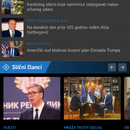
Kardiolog otkrio koje namirnice izbjegavati nakon
srčanog udara
PRVI PREDSJEDNIK BIH
Na današnji dan prije 101 godinu rođen Alija
Izetbegović
WASHINGTON
Američki sud blokirao bizarni plan Donalda Trumpa
Slični članci
OB
VIJESTI
MREŽA TRUTH SOCIAL