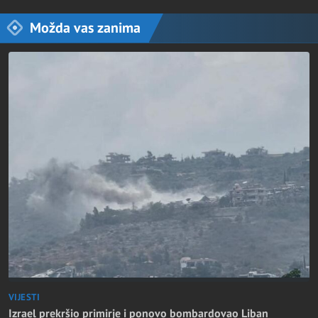
Možda vas zanima
VIJESTI
Izrael prekršio primirje i ponovo bombardovao Liban