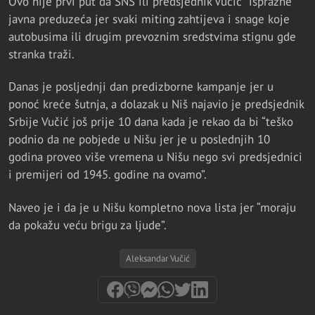
Ovo nije prvi put da SNS ili predsjednik Vučić “isprazne”
javna preduzeća jer svaki miting zahtijeva i snage koje
autobusima ili drugim prevoznim sredstvima stignu gde
stranka traži.
Danas je posljednji dan predizborne kampanje jer u
ponoć kreće šutnja, a dolazak u Niš najavio je predsjednik
Srbije Vučić još prije 10 dana kada je rekao da bi “teško
podnio da ne pobjede u Nišu jer je u poslednjih 10
godina proveo više vremena u Nišu nego svi predsjednici
i premijeri od 1945. godine na ovamo”.
Naveo je i da je u Nišu kompletno nova lista jer “moraju
da pokažu veću brigu za ljude”.
Aleksandar Vučić