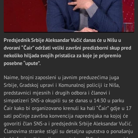
Predsjednik Srbije Aleksandar Vučić danas će u Nišu u
dvorani “Čair” održati veliki završni predizborni skup pred
nekoliko hiljada svojih pristalica za koje je pripremio
posebne “upute”.
Naime, brojni zaposleni u javnim preduzećima juga
Srbije, Gradskoj upravi i Komunalnoj policiji iz Niša,
predstavnici mjesnih i drugih odbora i članovi i
simpatizeri SNS-a okupili su se danas u 14:30 u parku
Čair kako bi organizovano krenuli ka hali “Čair” gdje u 17
sati počinje završna konvencija naprednjaka na kojoj će
govoriti član SNS-a i predsjednik Srbije Aleksandar Vučić.
Članovima stranke stigli su detaljna uputstva o ponašanju