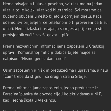
Nema odvajanja i ulaska posebno, svi ulazimo na jedan
ulaz, a to je kolski ulaz kod biletarnice. Svi moramo da
budemo obučeni u nešto bijelo u gornjem dijelu. Kada
uđemo, svi prijavljeni će telefonom biti provereni da li su
u hali. Nema izlaska i ustajanja sa mjesta prije nego što
predsjednik Vučić završi govor – piše.
Prema nezvaničnim infromacijama, zaposleni u Gradskoj
upravi i Komunalnoj miliciji dobiće bijele majce sa
natpisom “Nismo genocidan narod”.
Osim zaposlenih u niškim preduzećima i upravama, u halu
“Čair” treba da stignu i sa drugih strana Srbije.
Prema informacijama zaposlenih, jedno preduzeće iz
Paraćina “planira da dovede cijeli kolektiv danas u Niš”,
kao i jedna škola u Aleksincu.