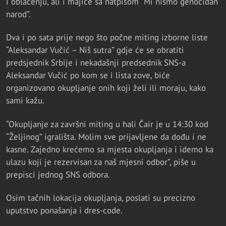
i oblačenju, ali i majice sa natpisom “Mi nismo genocidan
narod”.
Dva i po sata prije nego što počne miting izborne liste
“Aleksandar Vučić – Niš sutra” gdje će se obratiti
predsjednik Srbije i nekadašnji predsednik SNS-a
Aleksandar Vučić po kom se i lista zove, biće
organizovano okupljanje onih koji želi ili moraju, kako
sami kažu.
“Okupljanje za završni miting u hali Čair je u 14:30 kod
“Željinog” igrališta. Molim sve prijavljene da dođu i ne
kasne. Zajedno krećemo sa mjesta okupljanja i idemo ka
ulazu koji je rezervisan za naš mjesni odbor”, piše u
prepisci jednog SNS odbora.
Osim tačnih lokacija okupljanja, poslati su precizno
uputstvo ponašanja i dres-code.