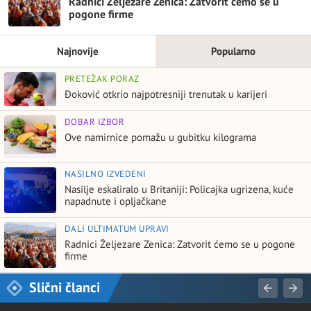
Radnici Željezare Zenica: Zatvorit ćemo se u
pogone firme
Najnovije
Popularno
PRETEŽAK PORAZ
Đoković otkrio najpotresniji trenutak u karijeri
DOBAR IZBOR
Ove namirnice pomažu u gubitku kilograma
NASILNO IZVEDENI
Nasilje eskaliralo u Britaniji: Policajka ugrizena, kuće
napadnute i opljačkane
DALI ULTIMATUM UPRAVI
Radnici Željezare Zenica: Zatvorit ćemo se u pogone
firme
Slični članci