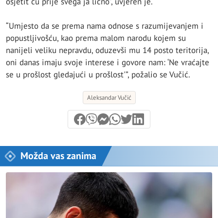
osjetit ću prije svega ja lično”, uvjeren je.
“Umjesto da se prema nama odnose s razumijevanjem i
popustljivošću, kao prema malom narodu kojem su
nanijeli veliku nepravdu, oduzevši mu 14 posto teritorija,
oni danas imaju svoje interese i govore nam: ‘Ne vraćajte
se u prošlost gledajući u prošlost'”, požalio se Vučić.
Aleksandar Vučić
Možda vas zanima