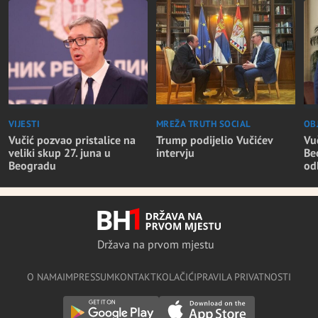
OB
VIJESTI
MREŽA TRUTH SOCIAL
Vu
Vučić pozvao pristalice na
Trump podijelio Vučićev
Be
veliki skup 27. juna u
intervju
od
Beogradu
Država na prvom mjestu
O NAMA
IMPRESSUM
KONTAKT
KOLAČIĆI
PRAVILA PRIVATNOSTI