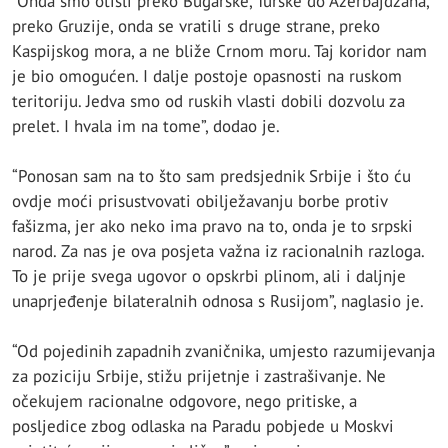
“Onda smo otišli preko Bugarske, Turske do Azerbajdžana,
preko Gruzije, onda se vratili s druge strane, preko
Kaspijskog mora, a ne bliže Crnom moru. Taj koridor nam
je bio omogućen. I dalje postoje opasnosti na ruskom
teritoriju. Jedva smo od ruskih vlasti dobili dozvolu za
prelet. I hvala im na tome”, dodao je.
“Ponosan sam na to što sam predsjednik Srbije i što ću
ovdje moći prisustvovati obilježavanju borbe protiv
fašizma, jer ako neko ima pravo na to, onda je to srpski
narod. Za nas je ova posjeta važna iz racionalnih razloga.
To je prije svega ugovor o opskrbi plinom, ali i daljnje
unaprjeđenje bilateralnih odnosa s Rusijom”, naglasio je.
“Od pojedinih zapadnih zvaničnika, umjesto razumijevanja
za poziciju Srbije, stižu prijetnje i zastrašivanje. Ne
očekujem racionalne odgovore, nego pritiske, a
posljedice zbog odlaska na Paradu pobjede u Moskvi