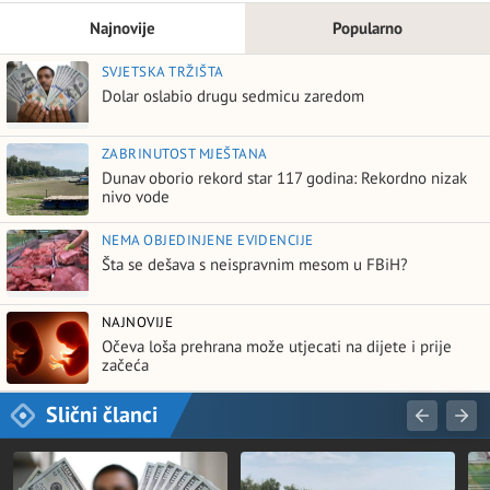
Najnovije
Popularno
SVJETSKA TRŽIŠTA
Dolar oslabio drugu sedmicu zaredom
ZABRINUTOST MJEŠTANA
Dunav oborio rekord star 117 godina: Rekordno nizak
nivo vode
NEMA OBJEDINJENE EVIDENCIJE
Šta se dešava s neispravnim mesom u FBiH?
NAJNOVIJE
Očeva loša prehrana može utjecati na dijete i prije
začeća
Slični članci