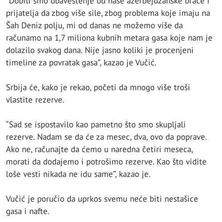
“Dobili smo obaveštenje od naše azerbejdžanske braće i
prijatelja da zbog više sile, zbog problema koje imaju na
Šah Deniz polju, mi od danas ne možemo više da
računamo na 1,7 miliona kubnih metara gasa koje nam je
dolazilo svakog dana. Nije jasno koliki je procenjeni
timeline za povratak gasa”, kazao je Vučić.
Srbija će, kako je rekao, početi da mnogo više troši
vlastite rezerve.
“Sad se ispostavilo kao pametno što smo skupljali
rezerve. Nadam se da će za mesec, dva, ovo da poprave.
Ako ne, računajte da ćemo u naredna četiri meseca,
morati da dodajemo i potrošimo rezerve. Kao što vidite
loše vesti nikada ne idu same”, kazao je.
Vučić je poručio da uprkos svemu neće biti nestašice
gasa i nafte.