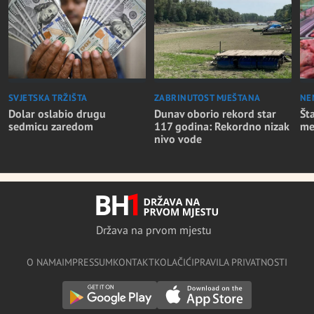
SVJETSKA TRŽIŠTA
ZABRINUTOST MJEŠTANA
NE
Dolar oslabio drugu
Dunav oborio rekord star
Št
sedmicu zaredom
117 godina: Rekordno nizak
me
nivo vode
Država na prvom mjestu
O NAMA
IMPRESSUM
KONTAKT
KOLAČIĆI
PRAVILA PRIVATNOSTI