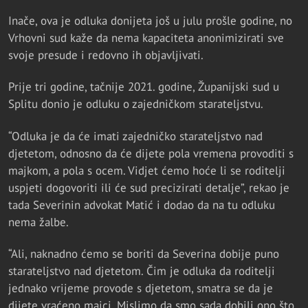
Inače, ova je odluka donijeta još u julu prošle godine, no
Vrhovni sud kaže da nema kapaciteta anonimizirati sve
svoje presude i redovno ih objavljivati.
Prije tri godine, tačnije 2021. godine, Županijski sud u
Splitu donio je odluku o zajedničkom starateljstvu.
“Odluka je da će imati zajedničko starateljstvo nad
djetetom, odnosno da će dijete pola vremena provoditi s
majkom, a pola s ocem. Vidjet ćemo hoće li se roditelji
uspjeti dogovoriti ili će sud precizirati detalje”, rekao je
tada Severinin advokat Matić i dodao da na tu odluku
nema žalbe.
“Ali, naknadno ćemo se boriti da Severina dobije puno
starateljstvo nad djetetom. Čim je odluka da roditelji
jednako vrijeme provode s djetetom, smatra se da je
dijete vraćeno majci. Mislimo da smo sada dobili ono što