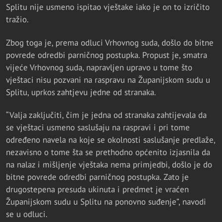
Splitu nije usmeno ispitao vještake iako je on to izričito
tražio.
Zbog toga je, prema odluci Vrhovnog suda, došlo do bitne
povrede odredbi parničnog postupka. Propust je, smatra
vijeće Vrhovnog suda, napravljen upravo u tome što
vještaci nisu pozvani na raspravu na Županijskom sudu u
Splitu, uprkos zahtjevu jedne od stranaka.
“Valja zaključiti, čim je jedna od stranaka zahtijevala da
se vještaci usmeno saslušaju na raspravi i pri tome
određeno navela na koje se okolnosti saslušanje predlaže,
nezavisno o tome šta se prethodno općenito izjasnila da
na nalaz i mišljenje vještaka nema primjedbi, došlo je do
bitne povrede odredbi parničnog postupka. Zato je
drugostepena presuda ukinuta i predmet je vraćen
Županijskom sudu u Splitu na ponovno suđenje”, navodi
se u odluci.