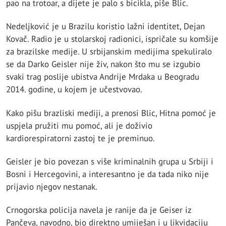
pao na trotoar, a dijete je palo s bicikla, piše Blic.
Nedeljković je u Brazilu koristio lažni identitet, Dejan
Kovač. Radio je u stolarskoj radionici, ispričale su komšije
za brazilske medije. U srbijanskim medijima spekuliralo
se da Darko Geisler nije živ, nakon što mu se izgubio
svaki trag poslije ubistva Andrije Mrdaka u Beogradu
2014. godine, u kojem je učestvovao.
Kako pišu brazliski mediji, a prenosi Blic, Hitna pomoć je
uspjela pružiti mu pomoć, ali je doživio
kardiorespiratorni zastoj te je preminuo.
Geisler je bio povezan s više kriminalnih grupa u Srbiji i
Bosni i Hercegovini, a interesantno je da tada niko nije
prijavio njegov nestanak.
Crnogorska policija navela je ranije da je Geiser iz
Pančeva, navodno, bio direktno umiješan i u likvidaciju