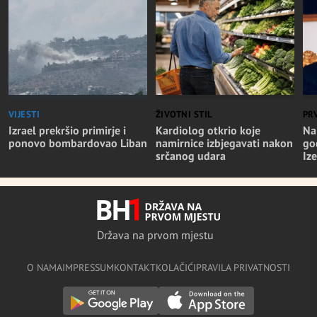
VIJESTI
ŽIVOTNI STIL
PR
Izrael prekršio primirje i
Kardiolog otkrio koje
Na
ponovo bombardovao Liban
namirnice izbjegavati nakon
go
srčanog udara
Iz
Država na prvom mjestu
O NAMA
IMPRESSUM
KONTAKT
KOLAČIĆI
PRAVILA PRIVATNOSTI