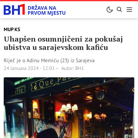
MUP KS
Uhapšen osumnjičeni za pokušaj
ubistva u sarajevskom kafiću
Riječ je o Adinu Memiću (23) iz Sarajeva
24 Januara 2024 - 12:01
Autor: BH1