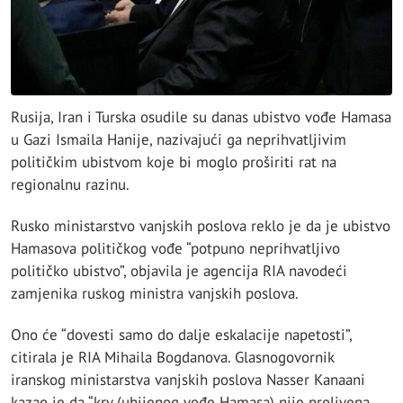
Rusija, Iran i Turska osudile su danas ubistvo vođe Hamasa
u Gazi Ismaila Hanije, nazivajući ga neprihvatljivim
političkim ubistvom koje bi moglo proširiti rat na
regionalnu razinu.
Rusko ministarstvo vanjskih poslova reklo je da je ubistvo
Hamasova političkog vođe “potpuno neprihvatljivo
političko ubistvo”, objavila je agencija RIA navodeći
zamjenika ruskog ministra vanjskih poslova.
Ono će “dovesti samo do dalje eskalacije napetosti”,
citirala je RIA Mihaila Bogdanova. Glasnogovornik
iranskog ministarstva vanjskih poslova Nasser Kanaani
kazao je da “krv (ubijenog vođe Hamasa) nije prolivena