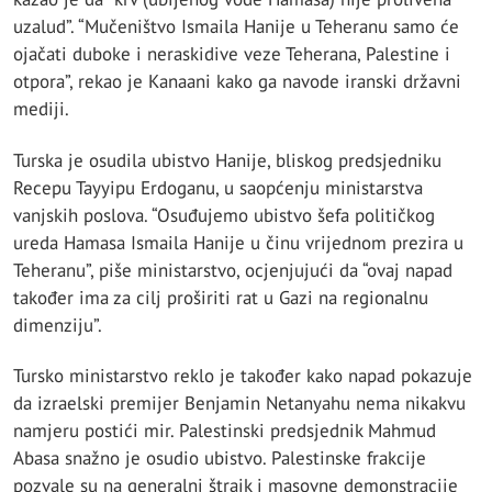
uzalud”. “Mučeništvo Ismaila Hanije u Teheranu samo će
ojačati duboke i neraskidive veze Teherana, Palestine i
otpora”, rekao je Kanaani kako ga navode iranski državni
mediji.
Turska je osudila ubistvo Hanije, bliskog predsjedniku
Recepu Tayyipu Erdoganu, u saopćenju ministarstva
vanjskih poslova. “Osuđujemo ubistvo šefa političkog
ureda Hamasa Ismaila Hanije u činu vrijednom prezira u
Teheranu”, piše ministarstvo, ocjenjujući da “ovaj napad
također ima za cilj proširiti rat u Gazi na regionalnu
dimenziju”.
Tursko ministarstvo reklo je također kako napad pokazuje
da izraelski premijer Benjamin Netanyahu nema nikakvu
namjeru postići mir. Palestinski predsjednik Mahmud
Abasa snažno je osudio ubistvo. Palestinske frakcije
pozvale su na generalni štrajk i masovne demonstracije