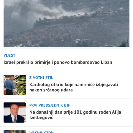
VIJESTI
Izrael prekršio primirje i ponovo bombardovao Liban
ŽIVOTNI STIL
Kardiolog otkrio koje namirnice izbjegavati
nakon srčanog udara
PRVI PREDSJEDNIK BIH
Na današnji dan prije 101 godinu rođen Alija
Izetbegović
WASHINGTON