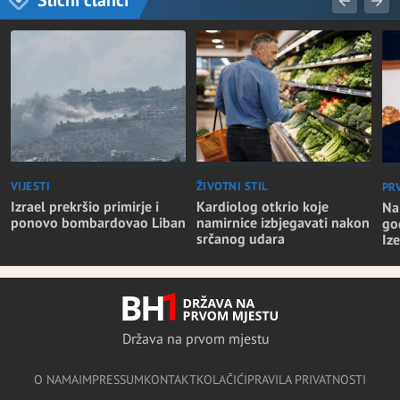
VIJESTI
ŽIVOTNI STIL
PR
Izrael prekršio primirje i
Kardiolog otkrio koje
Na
ponovo bombardovao Liban
namirnice izbjegavati nakon
go
srčanog udara
Iz
Država na prvom mjestu
O NAMA
IMPRESSUM
KONTAKT
KOLAČIĆI
PRAVILA PRIVATNOSTI