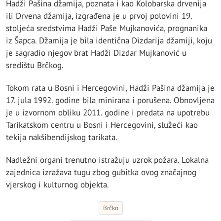
Hadži Pašina džamija, poznata i kao Kolobarska drvenija
ili Drvena džamija, izgrađena je u prvoj polovini 19.
stoljeća sredstvima Hadži Paše Mujkanovića, prognanika
iz Šapca. Džamija je bila identična Dizdarija džamiji, koju
je sagradio njegov brat Hadži Dizdar Mujkanović u
središtu Brčkog.
Tokom rata u Bosni i Hercegovini, Hadži Pašina džamija je
17. jula 1992. godine bila minirana i porušena. Obnovljena
je u izvornom obliku 2011. godine i predata na upotrebu
Tarikatskom centru u Bosni i Hercegovini, služeći kao
tekija nakšibendijskog tarikata.
Nadležni organi trenutno istražuju uzrok požara. Lokalna
zajednica izražava tugu zbog gubitka ovog značajnog
vjerskog i kulturnog objekta.
Brčko