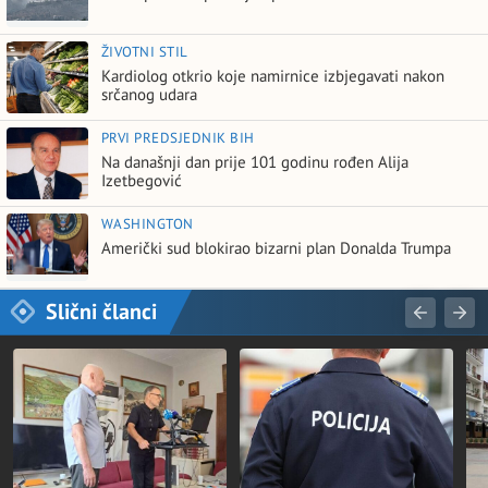
ŽIVOTNI STIL
Kardiolog otkrio koje namirnice izbjegavati nakon
srčanog udara
PRVI PREDSJEDNIK BIH
Na današnji dan prije 101 godinu rođen Alija
Izetbegović
WASHINGTON
Američki sud blokirao bizarni plan Donalda Trumpa
Slični članci