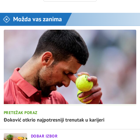
Možda vas zanima
PRETEŽAK PORAZ
Đoković otkrio najpotresniji trenutak u karijeri
DOBAR IZBOR