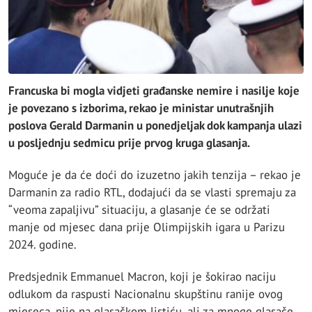
Francuska bi mogla vidjeti građanske nemire i nasilje koje
je povezano s izborima, rekao je ministar unutrašnjih
poslova Gerald Darmanin u ponedjeljak dok kampanja ulazi
u posljednju sedmicu prije prvog kruga glasanja.
Moguće je da će doći do izuzetno jakih tenzija – rekao je
Darmanin za radio RTL, dodajući da se vlasti spremaju za
“veoma zapaljivu” situaciju, a glasanje će se održati
manje od mjesec dana prije Olimpijskih igara u Parizu
2024. godine.
Predsjednik Emmanuel Macron, koji je šokirao naciju
odlukom da raspusti Nacionalnu skupštinu ranije ovog
mjeseca, nije na glasačkom listiću, ali za mnoge glasače