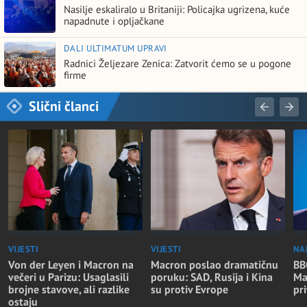
Nasilje eskaliralo u Britaniji: Policajka ugrizena, kuće
napadnute i opljačkane
DALI ULTIMATUM UPRAVI
Radnici Željezare Zenica: Zatvorit ćemo se u pogone
firme
Slični članci
VIJESTI
VIJESTI
NA
Von der Leyen i Macron na
Macron poslao dramatičnu
BBC
večeri u Parizu: Usaglasili
poruku: SAD, Rusija i Kina
Ma
brojne stavove, ali razlike
su protiv Evrope
pr
ostaju