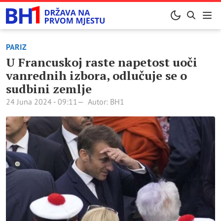
PARIZ
U Francuskoj raste napetost uoči
vanrednih izbora, odlučuje se o
sudbini zemlje
24 Juna 2024 - 09:11
Autor: BH1