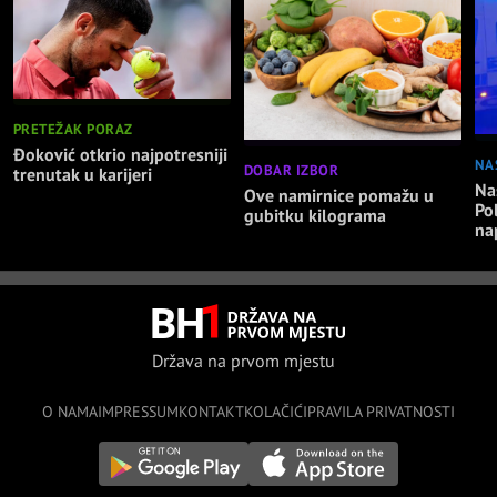
PRETEŽAK PORAZ
Đoković otkrio najpotresniji
NA
DOBAR IZBOR
trenutak u karijeri
Nas
Ove namirnice pomažu u
Po
gubitku kilograma
na
Država na prvom mjestu
O NAMA
IMPRESSUM
KONTAKT
KOLAČIĆI
PRAVILA PRIVATNOSTI