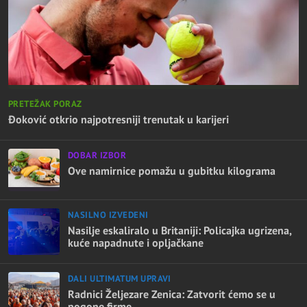
PRETEŽAK PORAZ
Đoković otkrio najpotresniji trenutak u karijeri
DOBAR IZBOR
Ove namirnice pomažu u gubitku kilograma
NASILNO IZVEDENI
Nasilje eskaliralo u Britaniji: Policajka ugrizena,
kuće napadnute i opljačkane
DALI ULTIMATUM UPRAVI
Radnici Željezare Zenica: Zatvorit ćemo se u
pogone firme