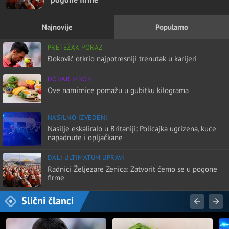
Najnovije
Popularno
PRETEŽAK PORAZ
Đoković otkrio najpotresniji trenutak u karijeri
DOBAR IZBOR
Ove namirnice pomažu u gubitku kilograma
NASILNO IZVEDENI
Nasilje eskaliralo u Britaniji: Policajka ugrizena, kuće
napadnute i opljačkane
DALI ULTIMATUM UPRAVI
Radnici Željezare Zenica: Zatvorit ćemo se u pogone
firme
Slični članci