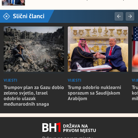
Slični članci
VIJESTI
VIJESTI
VIJ
Trumpov plan za Gazu dobio
Trump odobrio nuklearni
Tr
zeleno svjetlo, Izrael
sporazum sa Saudijskom
ko
odobrio ulazak
Arabijom
mi
međunarodnih snaga