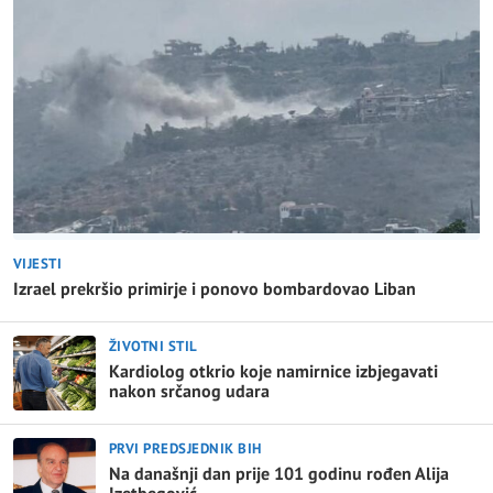
VIJESTI
Izrael prekršio primirje i ponovo bombardovao Liban
ŽIVOTNI STIL
Kardiolog otkrio koje namirnice izbjegavati
nakon srčanog udara
PRVI PREDSJEDNIK BIH
Na današnji dan prije 101 godinu rođen Alija
Izetbegović