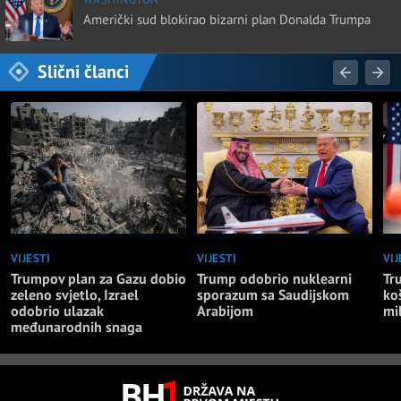
Američki sud blokirao bizarni plan Donalda Trumpa
Slični članci
VIJESTI
VIJESTI
VIJ
Trumpov plan za Gazu dobio
Trump odobrio nuklearni
Tr
zeleno svjetlo, Izrael
sporazum sa Saudijskom
ko
odobrio ulazak
Arabijom
mi
međunarodnih snaga