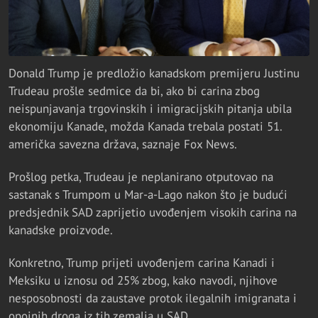
Donald Trump je predložio kanadskom premijeru Justinu
Trudeau prošle sedmice da bi, ako bi carina zbog
neispunjavanja trgovinskih i imigracijskih pitanja ubila
ekonomiju Kanade, možda Kanada trebala postati 51.
američka savezna država, saznaje Fox News.
Prošlog petka, Trudeau je neplanirano otputovao na
sastanak s Trumpom u Mar-a-Lago nakon što je budući
predsjednik SAD zaprijetio uvođenjem visokih carina na
kanadske proizvode.
Konkretno, Trump prijeti uvođenjem carina Kanadi i
Meksiku u iznosu od 25% zbog, kako navodi, njihove
nesposobnosti da zaustave protok ilegalnih imigranata i
opojnih droga iz tih zemalja u SAD.