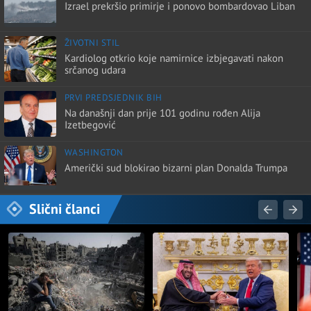
Izrael prekršio primirje i ponovo bombardovao Liban
ŽIVOTNI STIL
Kardiolog otkrio koje namirnice izbjegavati nakon
srčanog udara
PRVI PREDSJEDNIK BIH
Na današnji dan prije 101 godinu rođen Alija
Izetbegović
WASHINGTON
Američki sud blokirao bizarni plan Donalda Trumpa
Slični članci