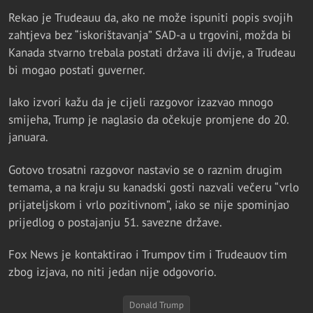
Rekao je Trudeauu da, ako ne može ispuniti popis svojih
zahtjeva bez “iskorištavanja” SAD-a u trgovini, možda bi
Kanada stvarno trebala postati država ili dvije, a Trudeau
bi mogao postati guverner.
Iako izvori kažu da je cijeli razgovor izazvao mnogo
smijeha, Trump je naglasio da očekuje promjene do 20.
januara.
Gotovo trosatni razgovor nastavio se o raznim drugim
temama, a na kraju su kanadski gosti nazvali večeru “vrlo
prijateljskom i vrlo pozitivnom”, iako se nije spominjao
prijedlog o postajanju 51. savezne države.
Fox News je kontaktirao i Trumpov tim i Trudeauov tim
zbog izjava, no niti jedan nije odgovorio.
Donald Trump