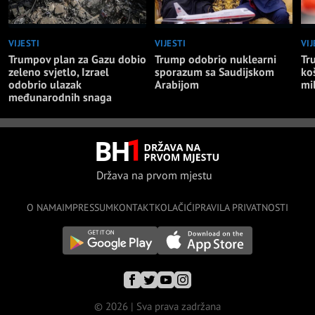
VIJESTI
VIJESTI
VIJ
Trumpov plan za Gazu dobio
Trump odobrio nuklearni
Tr
zeleno svjetlo, Izrael
sporazum sa Saudijskom
ko
odobrio ulazak
Arabijom
mi
međunarodnih snaga
Država na prvom mjestu
O NAMA
IMPRESSUM
KONTAKT
KOLAČIĆI
PRAVILA PRIVATNOSTI
© 2026 | Sva prava zadržana