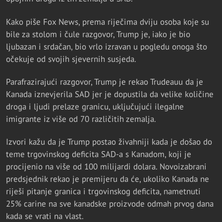
Kako piše Fox News, prema riječima dviju osoba koje su
bile za stolom i čule razgovor, Trump je, iako je bio
ljubazan i srdačan, bio vrlo izravan u pogledu onoga što
očekuje od svojih sjevernih susjeda.
Parafrazirajući razgovor, Trump je rekao Trudeauu da je
Kanada iznevjerila SAD jer je dopustila da velike količine
droga i ljudi prelaze granicu, uključujući ilegalne
imigrante iz više od 70 različitih zemalja.
Izvori kažu da je Trump postao živahniji kada je došao do
teme trgovinskog deficita SAD-a s Kanadom, koji je
procijenio na više od 100 milijardi dolara. Novoizabrani
predsjednik rekao je premijeru da će, ukoliko Kanada ne
riješi pitanje granica i trgovinskog deficita, nametnuti
25% carine na sve kanadske proizvode odmah prvog dana
kada se vrati na vlast.