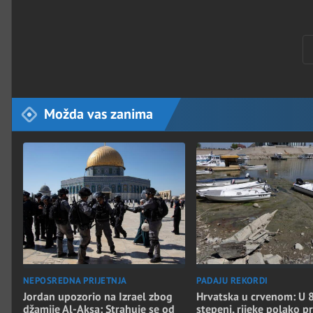
Možda vas zanima
NEPOSREDNA PRIJETNJA
PADAJU REKORDI
Jordan upozorio na Izrael zbog
Hrvatska u crvenom: U 8
džamije Al-Aksa: Strahuje se od
stepeni, rijeke polako p