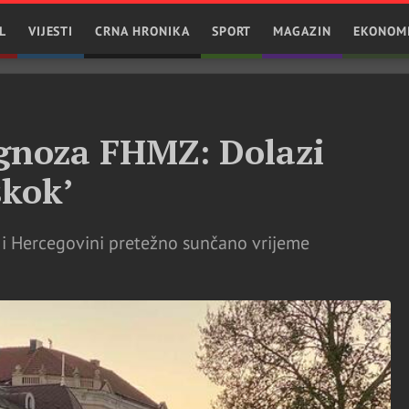
L
VIJESTI
CRNA HRONIKA
SPORT
MAGAZIN
EKONOM
gnoza FHMZ: Dolazi
skok’
 i Hercegovini pretežno sunčano vrijeme