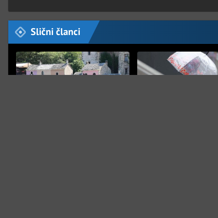
Slični članci
BIH
FHMZ
Pretežno vedro jutro u BiH s
Narednih dana oblačno 
maglom po kotlinama, na
kišom, krajem sedmice
Bjelašnici 5 stepeni
razvedravanje