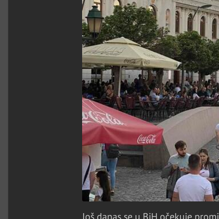
Još danas se u BiH očekuje promj