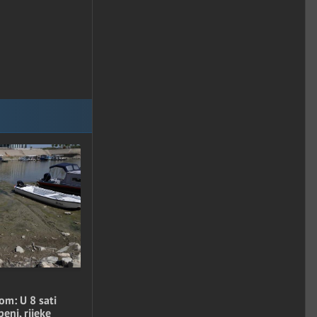
om: U 8 sati
eni, rijeke