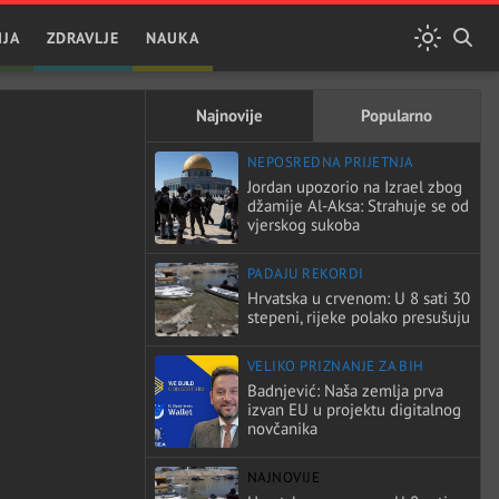
IJA
ZDRAVLJE
NAUKA
Najnovije
Popularno
NEPOSREDNA PRIJETNJA
Jordan upozorio na Izrael zbog
džamije Al-Aksa: Strahuje se od
vjerskog sukoba
PADAJU REKORDI
Hrvatska u crvenom: U 8 sati 30
stepeni, rijeke polako presušuju
VELIKO PRIZNANJE ZA BIH
Badnjević: Naša zemlja prva
izvan EU u projektu digitalnog
novčanika
NAJNOVIJE