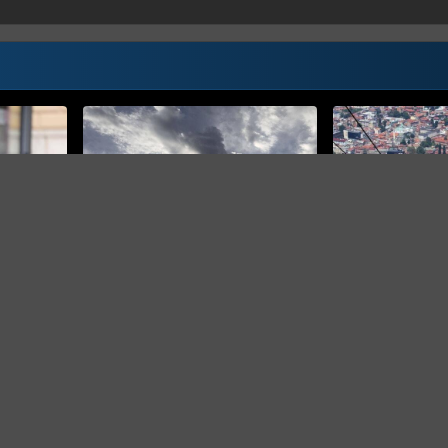
VREMENSKA PROGNOZA
FHMZ
vrijeme s
U Bosni i Hercegovini oblačno,
Toplo i sunčano j
navečer moguća kiša
temperature će i