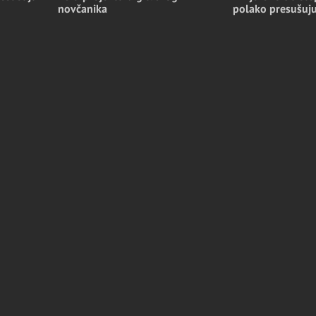
polako presušuj
novčanika