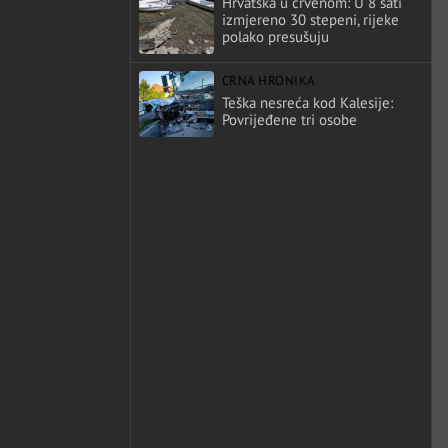
Hrvatska u crvenom: U 8 sati
izmjereno 30 stepeni, rijeke
polako presušuju
CRNA HRONIKA
Teška nesreća kod Kalesije:
Povrijeđene tri osobe