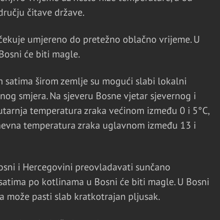
dručju čitave države.
očekuje umjereno do pretežno oblačno vrijeme. U
Bosni će biti magle.
 satima širom zemlje su mogući slabi lokalni
žnog smjera. Na sjeveru Bosne vjetar sjevernog i
jutarnja temperatura zraka većinom između 0 i 5°C,
dnevna temperatura zraka uglavnom između 13 i
osni i Hercegovini preovladavati sunčano
satima po kotlinama u Bosni će biti magle. U Bosni
a može pasti slab kratkotrajan pljusak.