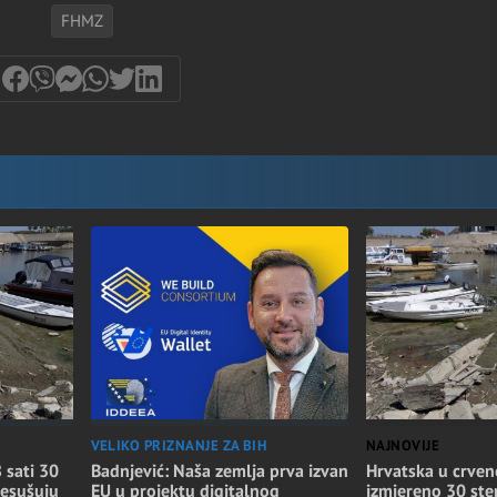
FHMZ
NAJNOVIJE
VELIKO PRIZNANJE ZA BIH
Hrvatska u crven
 sati 30
Badnjević: Naša zemlja prva izvan
izmjereno 30 step
resušuju
EU u projektu digitalnog