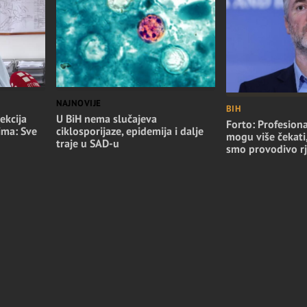
NAJNOVIJE
BIH
ekcija
U BiH nema slučajeva
Forto: Profesiona
ima: Sve
ciklosporijaze, epidemija i dalje
mogu više čekati
traje u SAD-u
smo provodivo rj