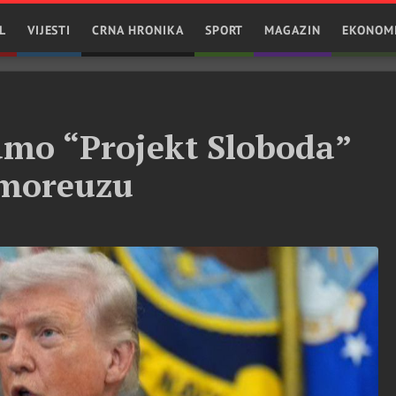
L
VIJESTI
CRNA HRONIKA
SPORT
MAGAZIN
EKONOM
mo “Projekt Sloboda”
moreuzu