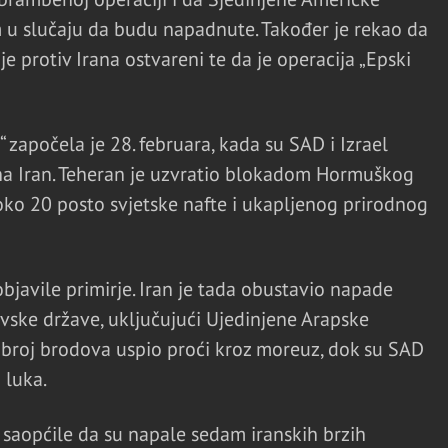
 u slučaju da budu napadnute. Također je rekao da
e protiv Irana ostvareni te da je operacija „Epski
“ započela je 28. februara, kada su SAD i Izrael
 na Iran. Teheran je uzvratio blokadom Hormuškog
 oko 20 posto svjetske nafte i ukapljenog prirodnog
bjavile primirje. Iran je tada obustavio napade
evske države, uključujući Ujedinjene Arapske
i broj brodova uspio proći kroz moreuz, dok su SAD
 luka.
saopćile da su napale sedam iranskih brzih