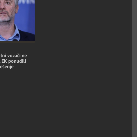
lni vozači ne
, EK ponudili
ešenje