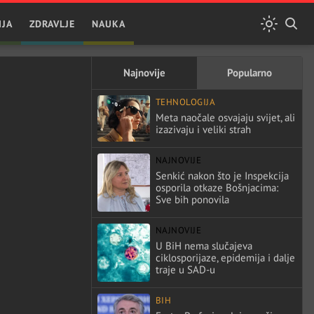
IJA
ZDRAVLJE
NAUKA
Najnovije
Popularno
TEHNOLOGIJA
Meta naočale osvajaju svijet, ali
izazivaju i veliki strah
NAJNOVIJE
Senkić nakon što je Inspekcija
osporila otkaze Bošnjacima:
Sve bih ponovila
NAJNOVIJE
U BiH nema slučajeva
ciklosporijaze, epidemija i dalje
traje u SAD-u
BIH