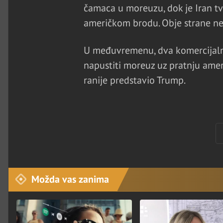
čamaca u moreuzu, dok je Iran tv
američkom brodu. Obje strane ne
U međuvremenu, dva komercijalna
napustiti moreuz uz pratnju amer
ranije predstavio Trump.
Možda vas zanima