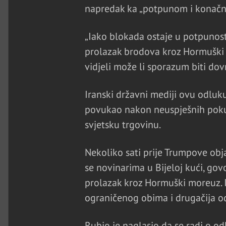
napredak ka „potpunom i konačn
„Iako blokada ostaje u potpunosti
prolazak brodova kroz Hormuški 
vidjeli može li sporazum biti dov
Iranski državni mediji ovu odluku
povukao nakon neuspješnih pokuš
svjetsku trgovinu.
Nekoliko sati prije Trumpove obj
se novinarima u Bijeloj kući, go
prolazak kroz Hormuški moreuz. Is
ograničenog obima i drugačija od
Rubio je naglasio da se radi o o