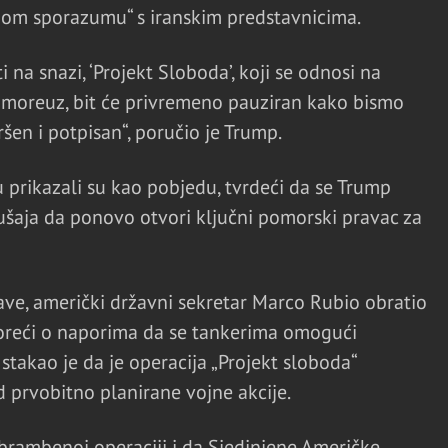
om sporazumu“ s iranskim predstavnicima.
 na snazi, ‘Projekt Sloboda’, koji se odnosi na
moreuz, bit će privremeno pauziran kako bismo
ršen i potpisan“, poručio je Trump.
 prikazali su kao pobjedu, tvrdeći da se Trump
aja da ponovo otvori ključni pomorski pravac za
ave, američki državni sekretar Marco Rubio obratio
voreći o naporima da se tankerima omogući
takao je da je operacija „Projekt sloboda“
 prvobitno planirane vojne akcije.
dbrambenoj operaciji i da Sjedinjene Američke