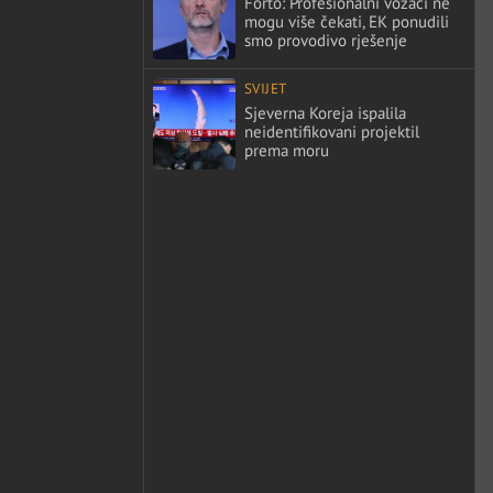
Forto: Profesionalni vozači ne
mogu više čekati, EK ponudili
smo provodivo rješenje
SVIJET
Sjeverna Koreja ispalila
neidentifikovani projektil
prema moru