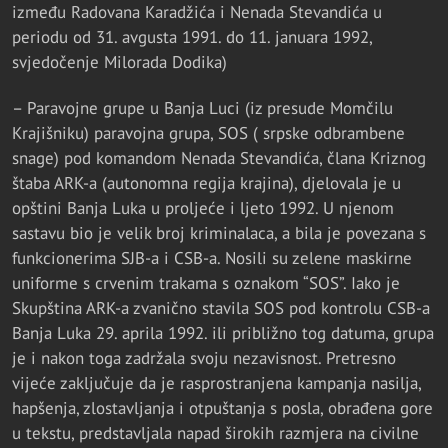
između Radovana Karadžića i Nenada Stevandića u
periodu od 31. avgusta 1991. do 11. januara 1992,
svjedočenje Milorada Dodika)
– Paravojne grupe u Banja Luci (iz presude Momčilu
Krajišniku) paravojna grupa, SOS ( srpske odbrambene
snage) pod komandom Nenada Stevandića, člana Kriznog
štaba ARK-a (autonomna regija krajina), djelovala je u
opštini Banja Luka u proljeće i ljeto 1992. U njenom
sastavu bio je velik broj kriminalaca, a bila je povezana s
funkcionerima SJB-a i CSB-a. Nosili su zelene maskirne
uniforme s crvenim trakama s oznakom “SOS”. Iako je
Skupština ARK-a zvanično stavila SOS pod kontrolu CSB-a
Banja Luka 29. aprila 1992. ili približno tog datuma, grupa
je i nakon toga zadržala svoju nezavisnost. Pretresno
vijeće zaključuje da je rasprostranjena kampanja nasilja,
hapšenja, zlostavljanja i otpuštanja s posla, obrađena gore
u tekstu, predstavljala napad širokih razmjera na civilne