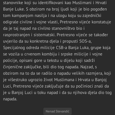
stanovnike koji su identifikovani kao Muslimani i Hrvati
Banje Luke. S obzirom na broj ljudi koji je bio pogođen
tom kampanjom nasilja i na ulogu koju su zajednički
odigrale civilne i vojne vlasti, Pretresno vijeće konstatuje
da je taj napad na civilno stanovništvo bio i
rasprostranjen i sistematski. Pretresno vijeće se također
uvjerilo da su konkretna djela i propusti SOS-a,
Specijalnog odreda milicije CSB-a Banja Luka, grupe koja
se vozila u crvenom kombiju i srpske milicije i vojne
policije, opisani gore u tekstu u dijelu koji sadrži
činjenične zaključke, bili dio tog napada. Najzad, s
obzirom na to da se radilo o napadu velikih razmjera, koji
je višestruko ugrozio život Muslimana i Hrvata u Banjoj
Luci, Pretresno vijeće zaključuje da su počinioci znali da
je u Banjoj Luci u toku napad i da su njihova djela dio tog
napada.
Nenad Stevandić