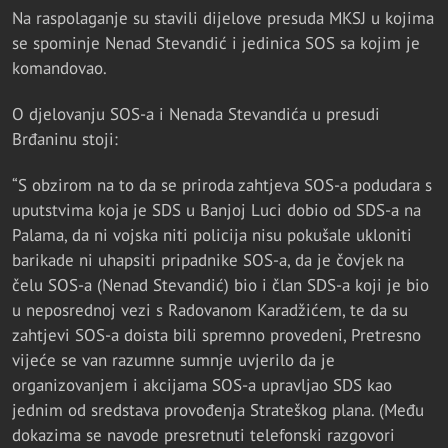
Na raspolaganje su stavili dijelove presuda MKSJ u kojima
se spominje Nenad Stevandić i jedinica SOS sa kojim je
komandovao.
O djelovanju SOS-a i Nenada Stevandića u presudi
Brđaninu stoji:
“S obzirom na to da se priroda zahtjeva SOS-a podudara s
uputstvima koja je SDS u Banjoj Luci dobio od SDS-a na
Palama, da ni vojska niti policija nisu pokušale ukloniti
barikade ni uhapsiti pripadnike SOS-a, da je čovjek na
čelu SOS-a (Nenad Stevandić) bio i član SDS-a koji je bio
u neposrednoj vezi s Radovanom Karadžićem, te da su
zahtjevi SOS-a doista bili spremno provedeni, Pretresno
vijeće se van razumne sumnje uvjerilo da je
organizovanjem i akcijama SOS-a upravljao SDS kao
jednim od sredstava provođenja Strateškog plana. (Među
dokazima se navode presretnuti telefonski razgovori