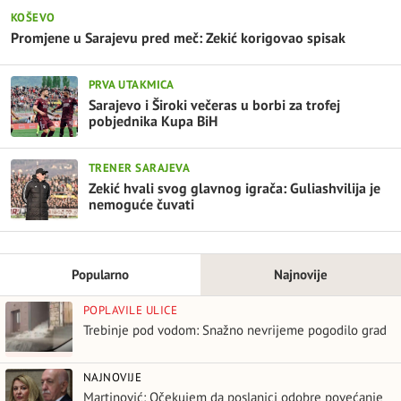
KOŠEVO
Promjene u Sarajevu pred meč: Zekić korigovao spisak
PRVA UTAKMICA
Sarajevo i Široki večeras u borbi za trofej
pobjednika Kupa BiH
TRENER SARAJEVA
Zekić hvali svog glavnog igrača: Guliashvilija je
nemoguće čuvati
Popularno
Najnovije
POPLAVILE ULICE
Trebinje pod vodom: Snažno nevrijeme pogodilo grad
NAJNOVIJE
Martinović: Očekujem da poslanici odobre povećanje