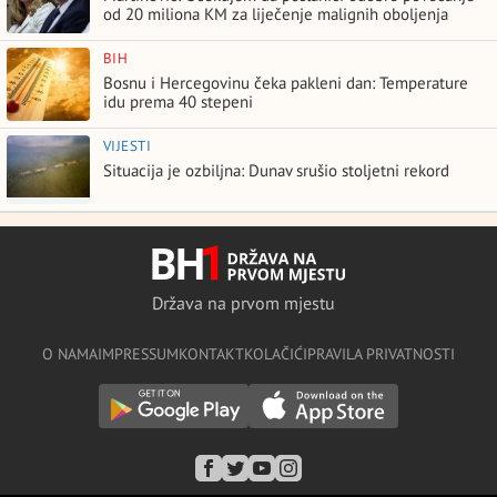
od 20 miliona KM za liječenje malignih oboljenja
BIH
Bosnu i Hercegovinu čeka pakleni dan: Temperature
idu prema 40 stepeni
VIJESTI
Situacija je ozbiljna: Dunav srušio stoljetni rekord
Država na prvom mjestu
O NAMA
IMPRESSUM
KONTAKT
KOLAČIĆI
PRAVILA PRIVATNOSTI