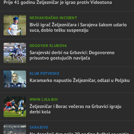
Prije 41 godinu Željezničar je igrao protiv Videotona
NESVAKIDAŠNJI INCIDENT
Bivši igrač Željezničara i Sarajeva šakom udario
suca, dobio tešku suspenziju
DOGOVOR KLUBOVA
Sarajevski derbi na Grbavici: Dogovoreno
prisustvo gostujućih navijača
KLUB POTVRDIO
Karamarko napustio Željezničar, odlazi u Poljsku
WWIN LIGA BIH
Željezničar i Borac večeras na Grbavici igraju
derbi kola
SARAJEVO
Na današnji dan prije 29 godina fudbal se vratio