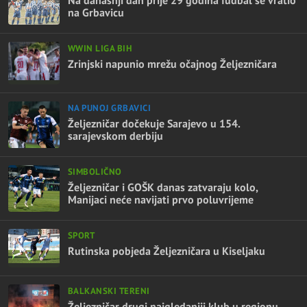
na Grbavicu
WWIN LIGA BIH
Zrinjski napunio mrežu očajnog Željezničara
NA PUNOJ GRBAVICI
Željezničar dočekuje Sarajevo u 154.
sarajevskom derbiju
SIMBOLIČNO
Željezničar i GOŠK danas zatvaraju kolo,
Manijaci neće navijati prvo poluvrijeme
SPORT
Rutinska pobjeda Željezničara u Kiseljaku
BALKANSKI TERENI
Željezničar drugi najgledaniji klub u regionu,