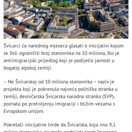
Švicarci će narednog mjeseca glasati o inicijativi kojom
se želi ograničiti broj stanovnika na 10 miliona, što je
antiimigracijski prijedlog koji je podijelio javnost u
bogatoj alpskoj zemlji.
– Ne Švicarskoj od 10 miliona stanovnika – naziv je
projekta koji je pokrenula najveća politička stranka u
zemlji, desničarska Švicarska narodna stranka (SVP),
poznata po protivljenju imigraciji i bližim vezama s
Evropskom unijom.
Pokretači inicijative tvrde da Švicarska, koja ima 9,1
milion stanovnika, ne može podnijeti teret “masovne