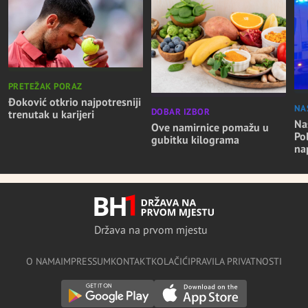
PRETEŽAK PORAZ
Đoković otkrio najpotresniji
NA
DOBAR IZBOR
trenutak u karijeri
Nas
Ove namirnice pomažu u
Po
gubitku kilograma
na
Država na prvom mjestu
O NAMA
IMPRESSUM
KONTAKT
KOLAČIĆI
PRAVILA PRIVATNOSTI