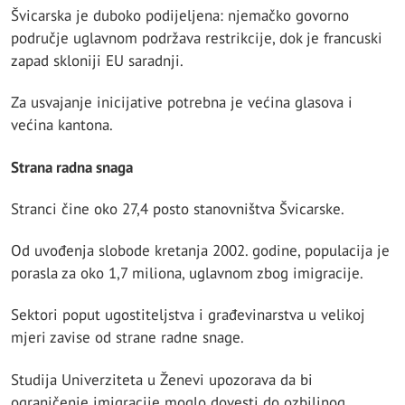
Švicarska je duboko podijeljena: njemačko govorno
područje uglavnom podržava restrikcije, dok je francuski
zapad skloniji EU saradnji.
Za usvajanje inicijative potrebna je većina glasova i
većina kantona.
Strana radna snaga
Stranci čine oko 27,4 posto stanovništva Švicarske.
Od uvođenja slobode kretanja 2002. godine, populacija je
porasla za oko 1,7 miliona, uglavnom zbog imigracije.
Sektori poput ugostiteljstva i građevinarstva u velikoj
mjeri zavise od strane radne snage.
Studija Univerziteta u Ženevi upozorava da bi
ograničenje imigracije moglo dovesti do ozbiljnog