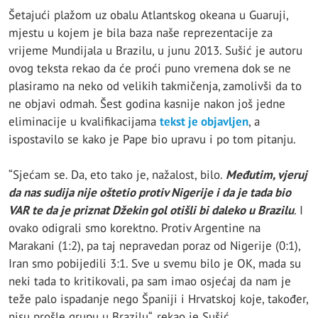
Šetajući plažom uz obalu Atlantskog okeana u Guaruji,
mjestu u kojem je bila baza naše reprezentacije za
vrijeme Mundijala u Brazilu, u junu 2013. Sušić je autoru
ovog teksta rekao da će proći puno vremena dok se ne
plasiramo na neko od velikih takmičenja, zamolivši da to
ne objavi odmah. Šest godina kasnije nakon još jedne
eliminacije u kvalifikacijama
tekst je objavljen
, a
ispostavilo se kako je Pape bio upravu i po tom pitanju.
“Sjećam se. Da, eto tako je, nažalost, bilo.
Međutim, vjeruj
da nas sudija nije oštetio protiv Nigerije i da je tada bio
VAR te da je priznat Džekin gol otišli bi daleko u Brazilu
. I
ovako odigrali smo korektno. Protiv Argentine na
Marakani (1:2), pa taj nepravedan poraz od Nigerije (0:1),
Iran smo pobijedili 3:1. Sve u svemu bilo je OK, mada su
neki tada to kritikovali, pa sam imao osjećaj da nam je
teže palo ispadanje nego Španiji i Hrvatskoj koje, također,
nisu prošle grupu u Brazilu“, rekao je Sušić.