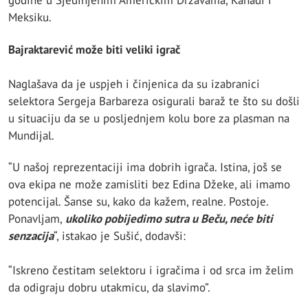
godine u Sjedinjenim Američkim Državama, Kanadi i
Meksiku.
Bajraktarević može biti veliki igrač
Naglašava da je uspjeh i činjenica da su izabranici
selektora Sergeja Barbareza osigurali baraž te što su došli
u situaciju da se u posljednjem kolu bore za plasman na
Mundijal.
“U našoj reprezentaciji ima dobrih igrača. Istina, još se
ova ekipa ne može zamisliti bez Edina Džeke, ali imamo
potencijal. Šanse su, kako da kažem, realne. Postoje.
Ponavljam,
ukoliko pobijedimo sutra u Beču, neće biti
senzacija
“, istakao je Sušić, dodavši:
“Iskreno čestitam selektoru i igračima i od srca im želim
da odigraju dobru utakmicu, da slavimo”.