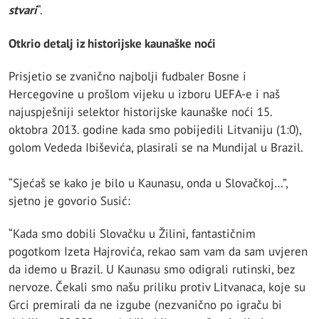
stvari
“.
Otkrio detalj iz historijske kaunaške noći
Prisjetio se zvanično najbolji fudbaler Bosne i
Hercegovine u prošlom vijeku u izboru UEFA-e i naš
najuspješniji selektor historijske kaunaške noći 15.
oktobra 2013. godine kada smo pobijedili Litvaniju (1:0),
golom Vededa Ibiševića, plasirali se na Mundijal u Brazil.
“Sjećaš se kako je bilo u Kaunasu, onda u Slovačkoj…”,
sjetno je govorio Susić:
“Kada smo dobili Slovačku u Žilini, fantastičnim
pogotkom Izeta Hajrovića, rekao sam vam da sam uvjeren
da idemo u Brazil. U Kaunasu smo odigrali rutinski, bez
nervoze. Čekali smo našu priliku protiv Litvanaca, koje su
Grci premirali da ne izgube (nezvanično po igraču bi