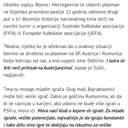
Ukoliko uspiju, Bosna i Hercegovina će izboriti plasman
na Svjetsko prvenstvo poslije 12 godina, odnosno drugi
put u tri decenije historije nacionalnog tima otići na
završni turnir u organizaciji Svjetske fudbalske asocijacije
(FIFA) ili Evropske fudbalske asocijacije (UEFA).
“Realno, rijetko ko je očekivao da u ovakvoj situaciji
borimo se direktno za plasman na SP. Austrija i Rumunija
bolje kotiraju od nas, a evo uspjeli smo. Odlično.
I sutra će
biti veći pritisak na Austrijancima
“, kazao je Sušić,
naglasivši:
“Ima tu mnogo mladih igrača. Ovaj mali Bajraktarević
može biti veliki igrač. Zabio je golčinu Rumunima, ali da
bi se razvijao u karijeri, ako uskoro ne bude više igrao u
PSV-u, mora ići.
Mora naći klub u kojem će igrati. Za mlade
igrače, velike potencijale, najvažnije je da igraju konstanto
i tako dižu nivo igre te dobijaju na iskustvu za velike