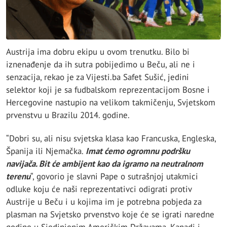
Austrija ima dobru ekipu u ovom trenutku. Bilo bi
iznenađenje da ih sutra pobijedimo u Beču, ali ne i
senzacija, rekao je za Vijesti.ba Safet Sušić, jedini
selektor koji je sa fudbalskom reprezentacijom Bosne i
Hercegovine nastupio na velikom takmičenju, Svjetskom
prvenstvu u Brazilu 2014. godine.
“Dobri su, ali nisu svjetska klasa kao Francuska, Engleska,
Španija ili Njemačka.
Imat ćemo ogromnu podršku
navijača. Bit će ambijent kao da igramo na neutralnom
terenu
“, govorio je slavni Pape o sutrašnjoj utakmici
odluke koju će naši reprezentativci odigrati protiv
Austrije u Beču i u kojima im je potrebna pobjeda za
plasman na Svjetsko prvenstvo koje će se igrati naredne