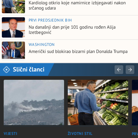
Kardiolog otkrio koje namirnice izbjegavati nakon
srčanog udara
PRVI PREDSJEDNIK BIH
Na današnji dan prije 101 godinu rođen Alija
Izetbegović
WASHINGTON
Američki sud blokirao bizarni plan Donalda Trumpa
Slični članci
VIJESTI
ŽIVOTNI STIL
PR