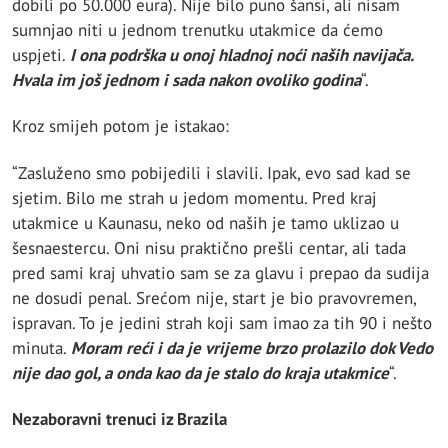
dobili po 50.000 eura). Nije bilo puno šansi, ali nisam
sumnjao niti u jednom trenutku utakmice da ćemo
uspjeti.
I ona podrška u onoj hladnoj noći naših navijača.
Hvala im još jednom i sada nakon ovoliko godina
“.
Kroz smijeh potom je istakao:
“Zasluženo smo pobijedili i slavili. Ipak, evo sad kad se
sjetim. Bilo me strah u jedom momentu. Pred kraj
utakmice u Kaunasu, neko od naših je tamo uklizao u
šesnaestercu. Oni nisu praktično prešli centar, ali tada
pred sami kraj uhvatio sam se za glavu i prepao da sudija
ne dosudi penal. Srećom nije, start je bio pravovremen,
ispravan. To je jedini strah koji sam imao za tih 90 i nešto
minuta.
Moram reći i da je vrijeme brzo prolazilo dok Vedo
nije dao gol, a onda kao da je stalo do kraja utakmice
“.
Nezaboravni trenuci iz Brazila