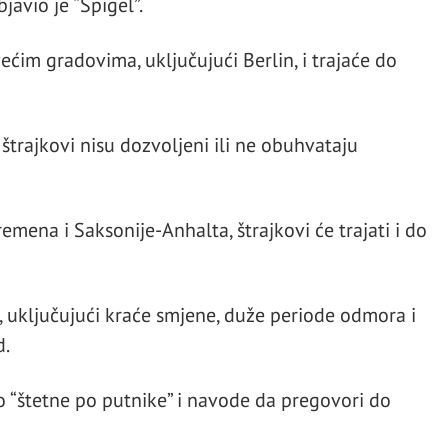
javio je “Špigel”.
većim gradovima, uključujući Berlin, i trajaće do
 štrajkovi nisu dozvoljeni ili ne obuhvataju
mena i Saksonije-Anhalta, štrajkovi će trajati i do
a, uključujući kraće smjene, duže periode odmora i
d.
o “štetne po putnike” i navode da pregovori do