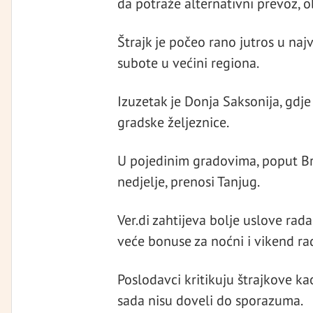
da potraže alternativni prevoz, ob
Štrajk je počeo rano jutros u naj
subote u većini regiona.
Izuzetak je Donja Saksonija, gdje
gradske željeznice.
U pojedinim gradovima, poput Bre
nedjelje, prenosi Tanjug.
Ver.di zahtijeva bolje uslove rad
veće bonuse za noćni i vikend ra
Poslodavci kritikuju štrajkove ka
sada nisu doveli do sporazuma.