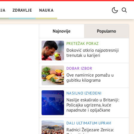
IJA
ZDRAVLJE
NAUKA
Najnovije
Popularno
PRETEŽAK PORAZ
Đoković otkrio najpotresniji
trenutak u karijeri
DOBAR IZBOR
Ove namirnice pomažu u
gubitku kilograma
NASILNO IZVEDENI
Nasilje eskaliralo u Britaniji:
Policajka ugrizena, kuće
napadnute i opljačkane
DALI ULTIMATUM UPRAVI
Radnici Željezare Zenica: