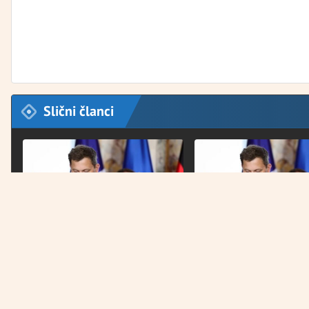
Slični članci
NAJNOVIJE
NAJNOVIJE
Njemačka želi “pravo na zaborav”
Njemačka želi “pravo na
za oboljele od raka
za oboljele od raka