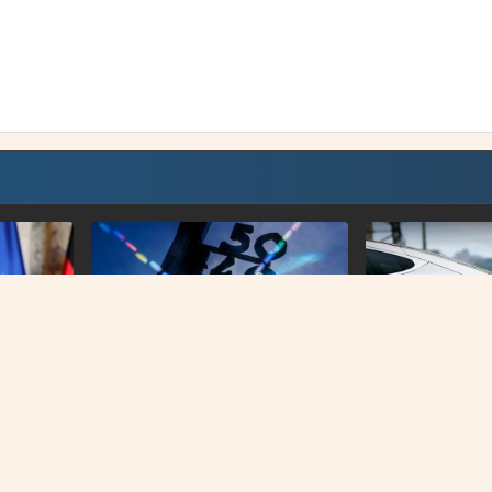
VIJESTI
VIJESTI
 zaborav”
Njemačka ove godine ima blizu
Nijemci masovno
10.000 smrtnih slučajeva
benzincima i diz