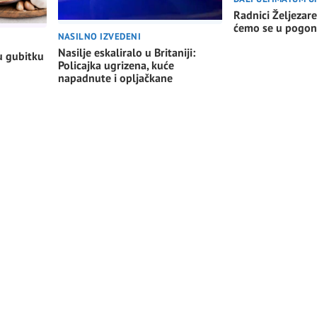
Radnici Željezare
ćemo se u pogon
NASILNO IZVEDENI
Nasilje eskaliralo u Britaniji:
u gubitku
Policajka ugrizena, kuće
napadnute i opljačkane