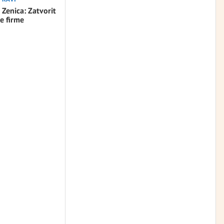
 Zenica: Zatvorit
e firme