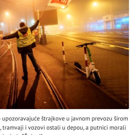
uo upozoravajuće štrajkove u javnom prevozu širom
tramvaji i vozovi ostali u depou, a putnici morali