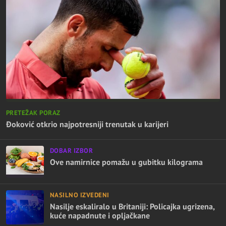
PRETEŽAK PORAZ
Đoković otkrio najpotresniji trenutak u karijeri
DOBAR IZBOR
Ove namirnice pomažu u gubitku kilograma
NASILNO IZVEDENI
Nasilje eskaliralo u Britaniji: Policajka ugrizena,
kuće napadnute i opljačkane