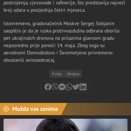
postrojenja, cjevovode i rafinerije, što predstavlja najveći
broj udara u posljednja četiri mjeseca.
Istovremeno, gradonačelnik Moskve Sergej Sobjanin
saopštio je da je ruska protivvazdušna odbrana oborila
pet ukrajinskih dronova na prilazima glavnom gradu
neposredno prije ponoći 14. maja. Zbog toga su
aerodromi Domodedovo i Šeremetjevo privremeno
obustavili aviosaobraćaj.
Rusija
Ukrajina
Možda vas zanima