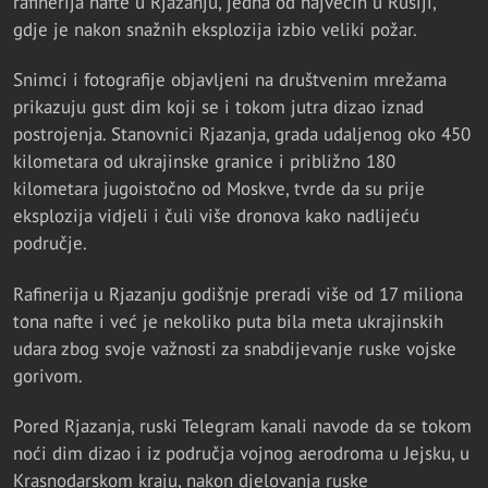
rafinerija nafte u Rjazanju, jedna od najvećih u Rusiji,
gdje je nakon snažnih eksplozija izbio veliki požar.
Snimci i fotografije objavljeni na društvenim mrežama
prikazuju gust dim koji se i tokom jutra dizao iznad
postrojenja. Stanovnici Rjazanja, grada udaljenog oko 450
kilometara od ukrajinske granice i približno 180
kilometara jugoistočno od Moskve, tvrde da su prije
eksplozija vidjeli i čuli više dronova kako nadlijeću
područje.
Rafinerija u Rjazanju godišnje preradi više od 17 miliona
tona nafte i već je nekoliko puta bila meta ukrajinskih
udara zbog svoje važnosti za snabdijevanje ruske vojske
gorivom.
Pored Rjazanja, ruski Telegram kanali navode da se tokom
noći dim dizao i iz područja vojnog aerodroma u Jejsku, u
Krasnodarskom kraju, nakon djelovanja ruske