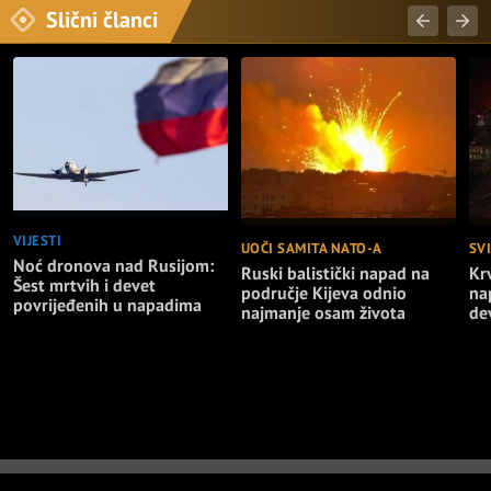
Slični članci
VIJESTI
UOČI SAMITA NATO-A
SVI
Noć dronova nad Rusijom:
Ruski balistički napad na
Kr
Šest mrtvih i devet
područje Kijeva odnio
na
povrijeđenih u napadima
najmanje osam života
de