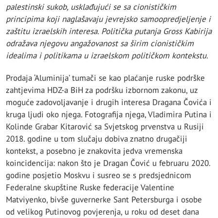
palestinski sukob, usklađujući se sa cionističkim
principima koji naglašavaju jevrejsko samoopredjeljenje i
zaštitu izraelskih interesa. Politička putanja Gross Kabirija
odražava njegovu angažovanost sa širim cionističkim
idealima i politikama u izraelskom političkom kontekstu.
Prodaja ‘Aluminija’ tumači se kao plaćanje ruske podrške
zahtjevima HDZ-a BiH za podršku izbornom zakonu, uz
moguće zadovoljavanje i drugih interesa Dragana Čovića i
kruga ljudi oko njega. Fotografija njega, Vladimira Putina i
Kolinde Grabar Kitarović sa Svjetskog prvenstva u Rusiji
2018. godine u tom slučaju dobiva znatno drugačiji
kontekst, a posebno je znakovita jedva vremenska
koincidencija: nakon što je Dragan Čović u februaru 2020.
godine posjetio Moskvu i susreo se s predsjednicom
Federalne skupštine Ruske federacije Valentine
Matviyenko, bivše guvernerke Sant Petersburga i osobe
od velikog Putinovog povjerenja, u roku od deset dana