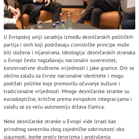
U Evropskoj uniji saradnja između desničarskih političkih
partija i onih koji podržavaju cionističke principe može
biti složena i nijansirana. Ideologija: desničarskih stranaka
u Evropi često naglašavaju nacionalni suverenitet,
konzervativne društvene vrijednosti i jake granice. Oni se
obično zalažu za čvrste nacionalne identitete i mogu
podržati politike koje promovišu očuvanje kulture i
tradicionalne vrijednosti. Mnoge desničarske stranke su
euroskeptične, kritične prema evropskim integracijama i
zalažu se za veću autonomiju država članica.
Neke desničarske stranke u Evropi vide Izrael kao
prirodnog saveznika zbog zajedničke zabrinutosti oko
sigurnosti, borbe protiv terorizma i protivljenja