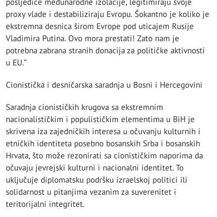
posljedice međunarodne izolacije, legitimiraju svoje
proxy vlade i destabiliziraju Evropu. Šokantno je koliko je
ekstremna desnica širom Evrope pod uticajem Rusije
Vladimira Putina. Ovo mora prestati! Zato nam je
potrebna zabrana stranih donacija za političke aktivnosti
u EU.”
Cionistička i desničarska saradnja u Bosni i Hercegovini
Saradnja cionističkih krugova sa ekstremnim
nacionalističkim i populističkim elementima u BiH je
skrivena iza zajedničkih interesa u očuvanju kulturnih i
etničkih identiteta posebno bosanskih Srba i bosanskih
Hrvata, što može rezonirati sa cionističkim naporima da
očuvaju jevrejski kulturni i nacionalni identitet. To
uključuje ​​diplomatsku podršku izraelskoj politici ili
solidarnost u pitanjima vezanim za suverenitet i
teritorijalni integritet.