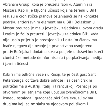
Abraham Group koja je preuzela fabriku Aluminij iz
Mostara. Kabiri je ključna ličnost koja na terenu u BiH
realizuje cionističke planove oslanjajući se na kontakte i
podršku antidržavnim elementima u BiH. Dolaskom u
Mostar preuzeo je malu jevrejsku zajednicu u ovom gradu
i zatim je želio preuzeti i jevrejsku zajednicu BiH, kada
nije uspio prijetio je predsjedniku i ostalim članovima.
Inače njegovo djelovanje je prvenstveno usmjereno
protiv Bošnjaka i dodatno stvara podjele u državi koristeći
cionističke metode deinformisanja i potplaćivanja medija
i javnih ličnosti.
Kabiri ima odlične veze i u Rusiji, te je čest gost Sant
Petersburga, održava dobre odnose i sa desničrskim
političarima u Austriji, Italiji i Francuskoj. Poznat je po
otvorenim prijetnjama koje upućuje zvaničnicima BiH,
između ostaloga i gradonačelnici Sarajeva, ali svima
drugima koji se ne slažu sa njegovom politikom i