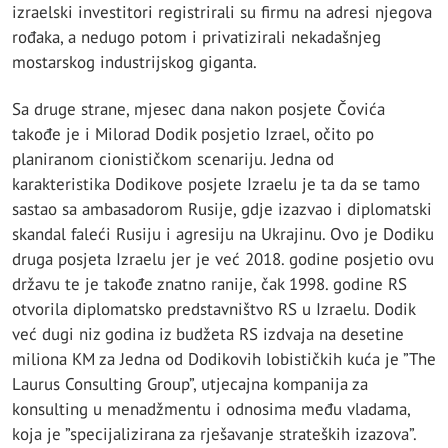
izraelski investitori registrirali su firmu na adresi njegova
rođaka, a nedugo potom i privatizirali nekadašnjeg
mostarskog industrijskog giganta.
Sa druge strane, mjesec dana nakon posjete Čovića
takođe je i Milorad Dodik posjetio Izrael, očito po
planiranom cionističkom scenariju. Jedna od
karakteristika Dodikove posjete Izraelu je ta da se tamo
sastao sa ambasadorom Rusije, gdje izazvao i diplomatski
skandal faleći Rusiju i agresiju na Ukrajinu. Ovo je Dodiku
druga posjeta Izraelu jer je već 2018. godine posjetio ovu
državu te je takođe znatno ranije, čak 1998. godine RS
otvorila diplomatsko predstavništvo RS u Izraelu. Dodik
već dugi niz godina iz budžeta RS izdvaja na desetine
miliona KM za Jedna od Dodikovih lobističkih kuća je ”The
Laurus Consulting Group”, utjecajna kompanija za
konsulting u menadžmentu i odnosima među vladama,
koja je ”specijalizirana za rješavanje strateških izazova”.