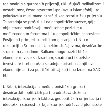
regionalnih sigurnosnih prijetnji, uključujući radikalizam i
nestabilnost, često otvoreno ispoljavaju islamofobiju te
pokušavaju muslimane označiti kao terorističku prijetnju.
Ta saradnja se proširila i na geopolitičke saveze, gdje
obje strane podržavaju međusobne pozicije u
međunarodnim forumima ili u geopolitičkim sporovima.
Posljednji primjeri su prilikom glasanja u UN-u o
rezoluciji o Srebrenici. U nekim slučajevima, desničarske
stranke na zapadnom Balkanu mogu tražiti bliže
ekonomske veze sa Izraelom, smatrajući izraelske
investicije i tehnološku saradnju korisnim za njihove
ekonomije ali i za politički uticaj koji ima Izrael na SAD i
EU.
U Srbiji, interakcija između cionističkih grupa i
desničarskih političkih partija odražava složenu
interakciju istorijskih faktora, geopolitičkih orijentacija i
ideoloških sličnosti. Srbija istorijski održava diplomatske