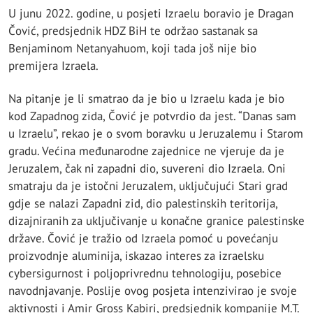
U junu 2022. godine, u posjeti Izraelu boravio je Dragan
Čović, predsjednik HDZ BiH te održao sastanak sa
Benjaminom Netanyahuom, koji tada još nije bio
premijera Izraela.
Na pitanje je li smatrao da je bio u Izraelu kada je bio
kod Zapadnog zida, Čović je potvrdio da jest. “Danas sam
u Izraelu”, rekao je o svom boravku u Jeruzalemu i Starom
gradu. Većina međunarodne zajednice ne vjeruje da je
Jeruzalem, čak ni zapadni dio, suvereni dio Izraela. Oni
smatraju da je istočni Jeruzalem, uključujući Stari grad
gdje se nalazi Zapadni zid, dio palestinskih teritorija,
dizajniranih za uključivanje u konačne granice palestinske
države. Čović je tražio od Izraela pomoć u povećanju
proizvodnje aluminija, iskazao interes za izraelsku
cybersigurnost i poljoprivrednu tehnologiju, posebice
navodnjavanje. Poslije ovog posjeta intenzivirao je svoje
aktivnosti i Amir Gross Kabiri, predsjednik kompanije M.T.