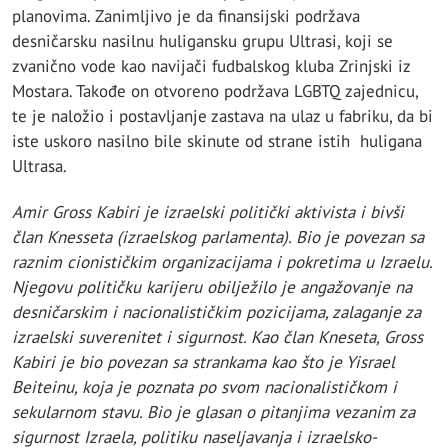
planovima. Zanimljivo je da finansijski podržava
desničarsku nasilnu huligansku grupu Ultrasi, koji se
zvanično vode kao navijači fudbalskog kluba Zrinjski iz
Mostara. Takođe on otvoreno podržava LGBTQ zajednicu,
te je naložio i postavljanje zastava na ulaz u fabriku, da bi
iste uskoro nasilno bile skinute od strane istih huligana
Ultrasa.
Amir Gross Kabiri je izraelski politički aktivista i bivši
član Knesseta (izraelskog parlamenta). Bio je povezan sa
raznim cionističkim organizacijama i pokretima u Izraelu.
Njegovu političku karijeru obilježilo je angažovanje na
desničarskim i nacionalističkim pozicijama, zalaganje za
izraelski suverenitet i sigurnost. Kao član Kneseta, Gross
Kabiri je bio povezan sa strankama kao što je Yisrael
Beiteinu, koja je poznata po svom nacionalističkom i
sekularnom stavu. Bio je glasan o pitanjima vezanim za
sigurnost Izraela, politiku naseljavanja i izraelsko-