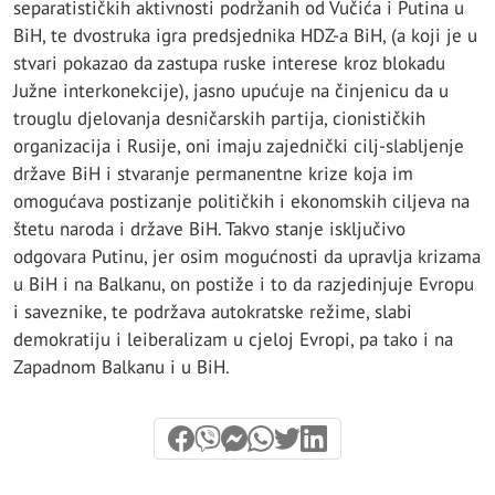
separatističkih aktivnosti podržanih od Vučića i Putina u
BiH, te dvostruka igra predsjednika HDZ-a BiH, (a koji je u
stvari pokazao da zastupa ruske interese kroz blokadu
Južne interkonekcije), jasno upućuje na činjenicu da u
trouglu djelovanja desničarskih partija, cionističkih
organizacija i Rusije, oni imaju zajednički cilj-slabljenje
države BiH i stvaranje permanentne krize koja im
omogućava postizanje političkih i ekonomskih ciljeva na
štetu naroda i države BiH. Takvo stanje isključivo
odgovara Putinu, jer osim mogućnosti da upravlja krizama
u BiH i na Balkanu, on postiže i to da razjedinjuje Evropu
i saveznike, te podržava autokratske režime, slabi
demokratiju i leiberalizam u cjeloj Evropi, pa tako i na
Zapadnom Balkanu i u BiH.