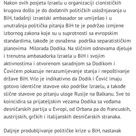
Nakon ovih posjeta Izraelu u organizaciji cionističkih
krugova došlo je do dodatnih političkih usložnjavanja u
BiH, tadašnji izraelski ambasador se umiješao i u
unutrašnja politička pitanja BiH te je podržao izmjene
izbornog zakona koje su u suprotnosti sa evropskim
standardima, takođe je osnažena podrška separatističkim
planovima Milorada Dodika. Na sličnim odnovama djeluje
i trenutna ambasadorka Izraela u BiH i svojim
aktivnostima i otvorenom saradnjom sa Dodikom i
Čovićem pokazuje nerazumijevanje stanja i nepoštivanje
države BiH. Vrlo je indikativno da Dodik i Čović imaju
gotovo identične stavove oko podrške Izraelu, a takođe
slične stavove po pitanju uloge Rusije na Balkanu. Sve to
koincidira sa prijateljskim vezama Dodika sa vođama
desničarskih partija u Evropi, od Orbana pa do francuskih,
austrijskih, grčkih i italijanskih desničarskih stranaka.
Daljnje produbljivanje političke krize u BiH, nastavak