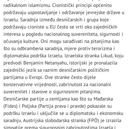
radikalnom islamizmu. Cionistički principi općenito
podržavaju uspostavljanje i održavanje jevrejske države u
Izraelu. Saradnja između desničarskih i grupa koje
podržavaju cioniste u EU često se vrti oko zajedničkih
interesa u pogledu nacionalnog suvereniteta, sigurnosti i
očuvanja kulture. Oni mogu sarađivati ​​na pitanjima kao
što su odbrambena saradnja, mjere protiv terorizma i
diplomatska podrška Izraelu. Izraelska stranka Likud, koju
predvodi Benjamin Netanyahu, istorijski je pronalazila
zajednički jezik sa raznim desničarskim političkim
partijama u Evropi. Ove stranke često dijele
konzervativne vrijednosti, zabrinutost za nacionalni
suverenitet i stavove o sigurnosnim pitanjima.
Desničarske partije u zemljama kao što su Mađarska
(Fides) i Poljska (Partija prava i pravde) pokazale su
podršku Izraelu i uključile se u diplomatsku i ekonomsku
saradnju. Austrijska slobodarska stranka (FPÖ) je izrazila
simpatije prema sigurnosnim zabrinutostima Izraela i