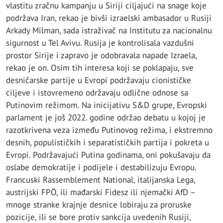
vlastitu zračnu kampanju u Siriji ciljajući na snage koje
podržava Iran, rekao je bivši izraelski ambasador u Rusiji
Arkady Milman, sada istraživač na Institutu za nacionalnu
sigurnost u Tel Avivu. Rusija je kontrolisala vazdušni
prostor Sirije i zapravo je odobravala napade Izraela,
rekao je on. Osim tih interesa koji se poklapaju, sve
desničarske partije u Evropi podržavaju cionističke
ciljeve i istovremeno održavaju odlične odnose sa
Putinovim režimom. Na inicijativu S&D grupe, Evropski
parlament je još 2022. godine održao debatu u kojoj je
razotkrivena veza između Putinovog režima, i ekstremno
desnih, populističkih i separatističkih partija i pokreta u
Evropi. Podržavajući Putina godinama, oni pokušavaju da
oslabe demokratije i podijele i destabilizuju Evropu.
Francuski Rassemblement National, italijanska Lega,
austrijski FPÖ, ili mađarski Fidesz ili njemački AfD –
mnoge stranke krajnje desnice lobiraju za proruske
pozicije, ili se bore protiv sankcija uvedenih Rusiji,