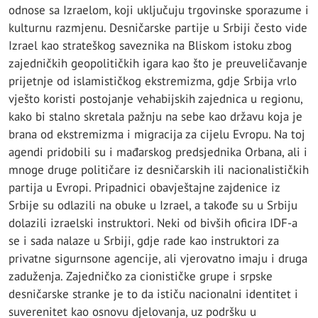
odnose sa Izraelom, koji uključuju trgovinske sporazume i
kulturnu razmjenu. Desničarske partije u Srbiji često vide
Izrael kao strateškog saveznika na Bliskom istoku zbog
zajedničkih geopolitičkih igara kao što je preuveličavanje
prijetnje od islamističkog ekstremizma, gdje Srbija vrlo
vješto koristi postojanje vehabijskih zajednica u regionu,
kako bi stalno skretala pažnju na sebe kao državu koja je
brana od ekstremizma i migracija za cijelu Evropu. Na toj
agendi pridobili su i mađarskog predsjednika Orbana, ali i
mnoge druge političare iz desničarskih ili nacionalističkih
partija u Evropi. Pripadnici obavještajne zajdenice iz
Srbije su odlazili na obuke u Izrael, a takođe su u Srbiju
dolazili izraelski instruktori. Neki od bivših oficira IDF-a
se i sada nalaze u Srbiji, gdje rade kao instruktori za
privatne sigurnsone agencije, ali vjerovatno imaju i druga
zaduženja. Zajedničko za cionističke grupe i srpske
desničarske stranke je to da ističu nacionalni identitet i
suverenitet kao osnovu djelovanja, uz podršku u