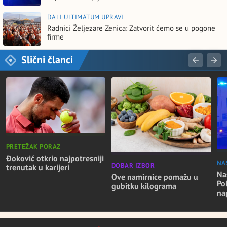
DALI ULTIMATUM UPRAVI
Radnici Željezare Zenica: Zatvorit ćemo se u pogone
firme
Slični članci
PRETEŽAK PORAZ
Đoković otkrio najpotresniji
NA
DOBAR IZBOR
trenutak u karijeri
Nas
Ove namirnice pomažu u
Po
gubitku kilograma
na