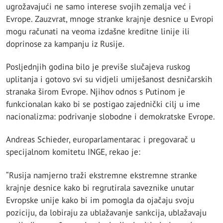
ugrožavajući ne samo interese svojih zemalja već i
Evrope. Zauzvrat, mnoge stranke krajnje desnice u Evropi
mogu računati na veoma izdašne kreditne linije ili
doprinose za kampanju iz Rusije.
Posljednjih godina bilo je previše slučajeva ruskog
uplitanja i gotovo svi su vidjeli umiješanost desničarskih
stranaka širom Evrope. Njihov odnos s Putinom je
funkcionalan kako bi se postigao zajednički cilj u ime
nacionalizma: podrivanje slobodne i demokratske Evrope.
Andreas Schieder, europarlamentarac i pregovarač u
specijalnom komitetu INGE, rekao je:
“Rusija namjerno traži ekstremne ekstremne stranke
krajnje desnice kako bi regrutirala saveznike unutar
Evropske unije kako bi im pomogla da ojačaju svoju
poziciju, da lobiraju za ublažavanje sankcija, ublažavaju