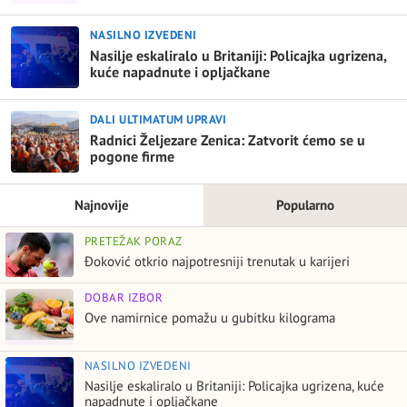
NASILNO IZVEDENI
Nasilje eskaliralo u Britaniji: Policajka ugrizena,
kuće napadnute i opljačkane
DALI ULTIMATUM UPRAVI
Radnici Željezare Zenica: Zatvorit ćemo se u
pogone firme
Najnovije
Popularno
PRETEŽAK PORAZ
Đoković otkrio najpotresniji trenutak u karijeri
DOBAR IZBOR
Ove namirnice pomažu u gubitku kilograma
NASILNO IZVEDENI
Nasilje eskaliralo u Britaniji: Policajka ugrizena, kuće
napadnute i opljačkane