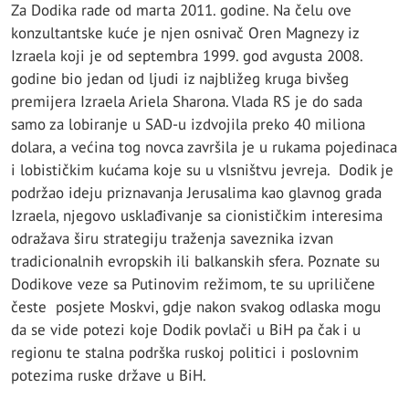
Za Dodika rade od marta 2011. godine. Na čelu ove
konzultantske kuće je njen osnivač Oren Magnezy iz
Izraela koji je od septembra 1999. god avgusta 2008.
godine bio jedan od ljudi iz najbližeg kruga bivšeg
premijera Izraela Ariela Sharona. Vlada RS je do sada
samo za lobiranje u SAD-u izdvojila preko 40 miliona
dolara, a većina tog novca završila je u rukama pojedinaca
i lobističkim kućama koje su u vlsništvu jevreja. Dodik je
podržao ideju priznavanja Jerusalima kao glavnog grada
Izraela, njegovo usklađivanje sa cionističkim interesima
odražava širu strategiju traženja saveznika izvan
tradicionalnih evropskih ili balkanskih sfera. Poznate su
Dodikove veze sa Putinovim režimom, te su upriličene
česte posjete Moskvi, gdje nakon svakog odlaska mogu
da se vide potezi koje Dodik povlači u BiH pa čak i u
regionu te stalna podrška ruskoj politici i poslovnim
potezima ruske države u BiH.