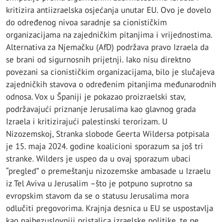
kritizira antiizraelska osjećanja unutar EU. Ovo je dovelo
do određenog nivoa saradnje sa cionističkim
organizacijama na zajedničkim pitanjima i vrijednostima.
Alternativa za Njemačku (AfD) podržava pravo Izraela da
se brani od sigurnosnih prijetnji. Iako nisu direktno
povezani sa cionističkim organizacijama, bilo je slučajeva
zajedničkih stavova o određenim pitanjima međunarodnih
odnosa. Vox u Španiji je pokazao proizraelski stav,
podržavajući priznanje Jerusalima kao glavnog grada
Izraela i kritizirajući palestinski terorizam. U
Nizozemskoj, Stranka slobode Geerta Wildersa potpisala
je 15. maja 2024. godine koalicioni sporazum sa još tri
stranke. Wilders je uspeo da u ovaj sporazum ubaci
“pregled” o premeštanju nizozemske ambasade u Izraelu
iz Tel Aviva u Jerusalim –što je potpuno suprotno sa
evropskim stavom da se o statusu Jerusalima mora
odlučiti pregovorima. Krajnja desnica u EU se uspostavlja
kao najbezuslovniji pristalica izraelske politike, te ne