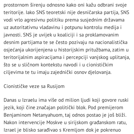
prostornom širenju odnosno kako oni kažu odbrani svoje
teritorije. Iako SNS teoretski nije desničarska partija, SNS
vodi vrlo agresivnu politiku prema susjednim državama
uz autoritativnu vladavinu i potpunu kontrolu medija i
javnosti. SNS je uvijek u koaliciji i sa proklamovanim
desnim partijama te se često pozivaju na nacionalistička
osjećanja ukorijenjena u historijskim pritužbama, zatim u
teritorijalnim aspiracijama i percepciji vanjskog uplitanja,
što se u sličnom kontekstu navodi i u cionističkim
ciljevima te tu imaju zajednički osnov djelovanja.
Cionističke veze sa Rusijom
Danas u Izraelu ima više od milion ljudi koji govore ruski
jezik, koji čine značajan politički blok. Pod premijerom
Benjaminom Netanyahuom, taj odnos postao je još bliži.
Nakon intervencije Moskve u sirijskom građanskom ratu,
Izrael je blisko sarađivao s Kremljom dok je pokrenuo