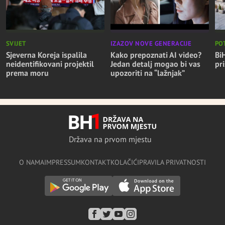
PO
SVIJET
IZAZOV NOVE GENERACIJE
Bi
Sjeverna Koreja ispalila
Kako prepoznati AI video?
pr
neidentifikovani projektil
Jedan detalj mogao bi vas
prema moru
upozoriti na “lažnjak”
Država na prvom mjestu
O NAMA
IMPRESSUM
KONTAKT
KOLAČIĆI
PRAVILA PRIVATNOSTI