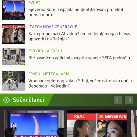
SVIJET
Sjeverna Koreja ispalila neidentifikovani projektil
prema moru
IZAZOV NOVE GENERACIJE
Kako prepoznati AI video? Jedan detalj mogao bi vas
upozoriti na “lažnjak”
POTVRDILA CBBIH
BiH zvanično aplicirala za pristupanje SEPA području
CRVENI METEOALARM
Vrhunac toplotnog vala u Srbiji, večeras tropska noć u
Beogradu i Vojvodini
Slični članci