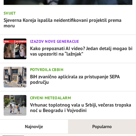
SVIJET
Sjeverna Koreja ispalila neidentifikovani projektil prema
moru
IZAZOV NOVE GENERACIJE
Kako prepoznati AI video? Jedan detalj mogao bi
vas upozoriti na “lažnjak”
POTVRDILA CBBIH
BiH zvanično aplicirala za pristupanje SEPA
području
CRVENI METEOALARM
Vrhunac toplotnog vala u Srbiji, večeras tropska
noć u Beogradu i Vojvodini
Najnovije
Popularno