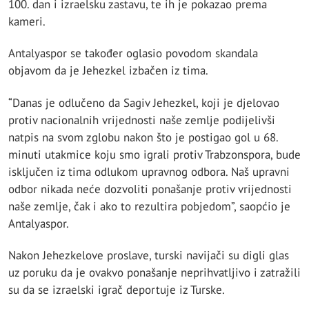
100. dan i izraelsku zastavu, te ih je pokazao prema
kameri.
Antalyaspor se također oglasio povodom skandala
objavom da je Jehezkel izbačen iz tima.
“Danas je odlučeno da Sagiv Jehezkel, koji je djelovao
protiv nacionalnih vrijednosti naše zemlje podijelivši
natpis na svom zglobu nakon što je postigao gol u 68.
minuti utakmice koju smo igrali protiv Trabzonspora, bude
isključen iz tima odlukom upravnog odbora. Naš upravni
odbor nikada neće dozvoliti ponašanje protiv vrijednosti
naše zemlje, čak i ako to rezultira pobjedom”, saopćio je
Antalyaspor.
Nakon Jehezkelove proslave, turski navijači su digli glas
uz poruku da je ovakvo ponašanje neprihvatljivo i zatražili
su da se izraelski igrač deportuje iz Turske.