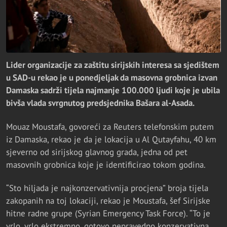
Lider organizacije za zaštitu sirijskih interesa sa sjedištem
u SAD-u rekao je u ponedjeljak da masovna grobnica izvan
Damaska ​​sadrži tijela najmanje 100.000 ljudi koje je ubila
bivša vlada svrgnutog predsjednika Bašara al-Asada.
Mouaz Moustafa, govoreći za Reuters telefonskim putem
iz Damaska, rekao je da je lokacija u Al Qutayfahu, 40 km
sjeverno od sirijskog glavnog grada, jedna od pet
masovnih grobnica koje je identificirao tokom godina.
“Sto hiljada je najkonzervativnija procjena” broja tijela
zakopanih na toj lokaciji, rekao je Moustafa, šef Sirijske
hitne radne grupe (Syrian Emergency Task Force). “To je
vrlo, vrlo ekstremno, gotovo nepravedno konzervativna