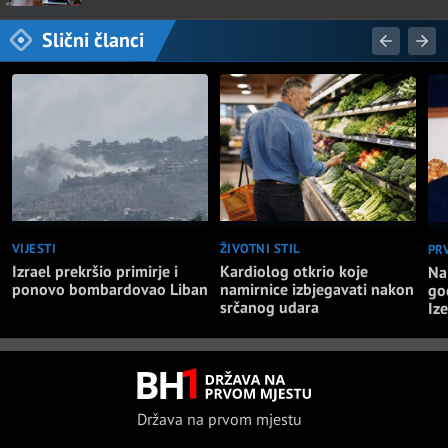
Slični članci
VIJESTI
ŽIVOTNI STIL
PR
Izrael prekršio primirje i
Kardiolog otkrio koje
Na
ponovo bombardovao Liban
namirnice izbjegavati nakon
go
srčanog udara
Iz
Država na prvom mjestu