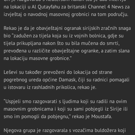
na lokaciji u Al Qutayfahu za britanski Channel 4 News za
izvještaj o navodnoj masovnoj grobnici na tom području.
Rekao je da je obavještajni ogranak sirijskih zračnih snaga
bio “zadužen za tijela koja su iz vojnih bolnica, gdje su
tijela prikupljana nakon što su bila mučena do smrti,
prevođena u različite obavještajne ogranke, a zatim slana
na lokaciju masovne grobnice.”
Leševi su također prevoženi do lokacija od strane
pogrebnog ureda općine Damask, čiji su radnici pomagali
u istovaru iz rashladnih prikolica, rekao je.
“Uspjeli smo razgovarati s ljudima koji su radili na ovim
masovnim grobnicama i koji su sami pobjegli iz Sirije ili
smo im pomogli da pobjegnu,” rekao je Moustafa.
Njegova grupa je razgovarala s vozačima buldožera koji