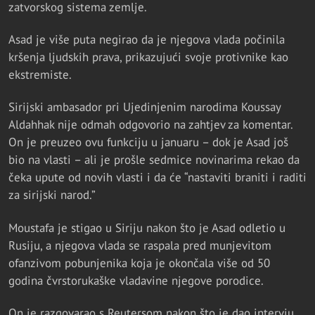
zatvorskog sistema zemlje.
Asad je više puta negirao da je njegova vlada počinila
kršenja ljudskih prava, prikazujući svoje protivnike kao
ekstremiste.
Sirijski ambasador pri Ujedinjenim narodima Koussay
Aldahhak nije odmah odgovorio na zahtjev za komentar.
On je preuzeo ovu funkciju u januaru – dok je Asad još
bio na vlasti – ali je prošle sedmice novinarima rekao da
čeka upute od novih vlasti i da će “nastaviti braniti i raditi
za sirijski narod.”
Moustafa je stigao u Siriju nakon što je Asad odletio u
Rusiju, a njegova vlada se raspala pred munjevitom
ofanzivom pobunjenika koja je okončala više od 50
godina čvrstorukaške vladavine njegove porodice.
On je razgovarao s Reutersom nakon što je dao intervju