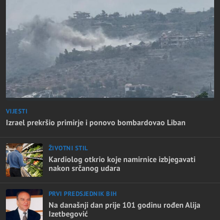
VIJESTI
Izrael prekršio primirje i ponovo bombardovao Liban
ŽIVOTNI STIL
Kardiolog otkrio koje namirnice izbjegavati
nakon srčanog udara
PRVI PREDSJEDNIK BIH
Na današnji dan prije 101 godinu rođen Alija
Izetbegović