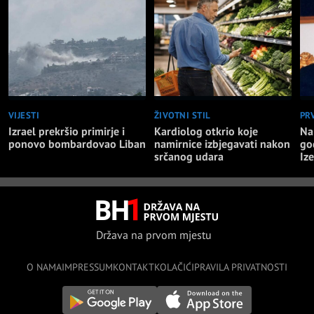
VIJESTI
ŽIVOTNI STIL
PR
Izrael prekršio primirje i
Kardiolog otkrio koje
Na
ponovo bombardovao Liban
namirnice izbjegavati nakon
go
srčanog udara
Iz
Država na prvom mjestu
O NAMA
IMPRESSUM
KONTAKT
KOLAČIĆI
PRAVILA PRIVATNOSTI