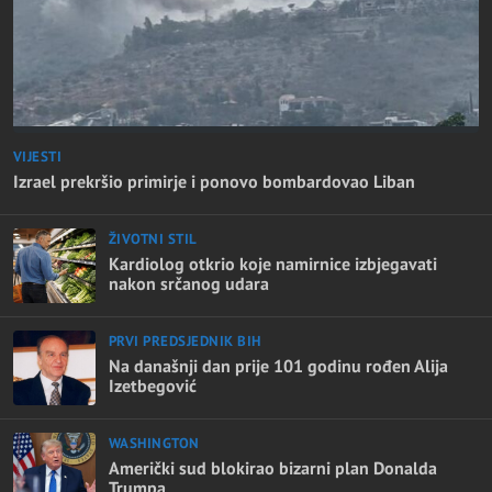
VIJESTI
Izrael prekršio primirje i ponovo bombardovao Liban
ŽIVOTNI STIL
Kardiolog otkrio koje namirnice izbjegavati
nakon srčanog udara
PRVI PREDSJEDNIK BIH
Na današnji dan prije 101 godinu rođen Alija
Izetbegović
WASHINGTON
Američki sud blokirao bizarni plan Donalda
Trumpa