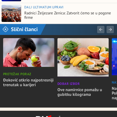
DALI ULTIMATUM UPRAVI
Radnici Željezare Zenica: Zatvorit ćemo se u pogone
firme
Slični članci
PRETEŽAK PORAZ
Đoković otkrio najpotresniji
NA
DOBAR IZBOR
trenutak u karijeri
Nas
Ove namirnice pomažu u
Po
gubitku kilograma
na