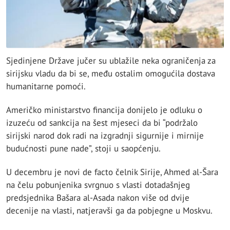
Sjedinjene Države jučer su ublažile neka ograničenja za
sirijsku vladu da bi se, među ostalim omogućila dostava
humanitarne pomoći.
Američko ministarstvo financija donijelo je odluku o
izuzeću od sankcija na šest mjeseci da bi “podržalo
sirijski narod dok radi na izgradnji sigurnije i mirnije
budućnosti pune nade”, stoji u saopćenju.
U decembru je novi de facto čelnik Sirije, Ahmed al-Šara
na čelu pobunjenika svrgnuo s vlasti dotadašnjeg
predsjednika Bašara al-Asada nakon više od dvije
decenije na vlasti, natjeravši ga da pobjegne u Moskvu.