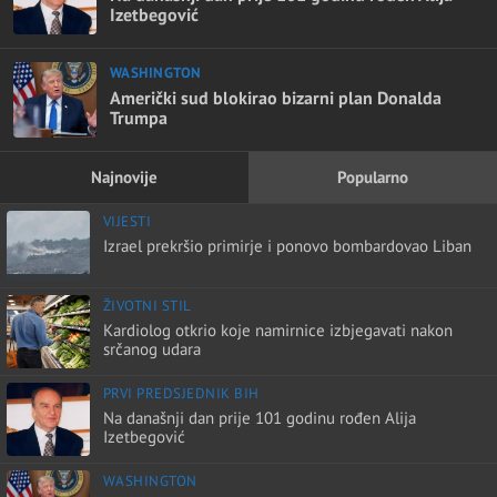
Izetbegović
WASHINGTON
Američki sud blokirao bizarni plan Donalda
Trumpa
Najnovije
Popularno
VIJESTI
Izrael prekršio primirje i ponovo bombardovao Liban
ŽIVOTNI STIL
Kardiolog otkrio koje namirnice izbjegavati nakon
srčanog udara
PRVI PREDSJEDNIK BIH
Na današnji dan prije 101 godinu rođen Alija
Izetbegović
WASHINGTON