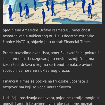
Sjedinjene Američke Države razmatraju mogućnost
raspoređivanja nuklearnog oružja u dodatne evropske
članice NATO-a, objavio je u utorak Financial Times.
Prema navodima ovog lista, američki zvaničnici pokazali
su spremnost da razgovaraju o novim razmještanjima
izvan šest država u kojima se trenutno nalaze avioni
sposobni za nošenje nuklearnog oružja.
Financial Times se poziva na tri osobe upoznate s
razgovorima koji se vode unutar Saveza.
U slučaju postizanja dogovora, pojedine zemlje mogle bi
ugostiti američke avione dvostruke namjene, poznate kao