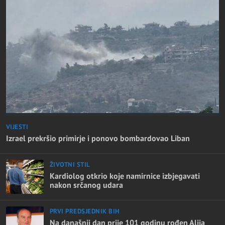
VIJESTI
Izrael prekršio primirje i ponovo bombardovao Liban
ŽIVOTNI STIL
Kardiolog otkrio koje namirnice izbjegavati
nakon srčanog udara
PRVI PREDSJEDNIK BIH
Na današnji dan prije 101 godinu rođen Alija