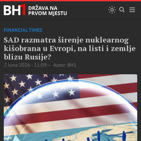
FINANCIAL TIMES
SAD razmatra širenje nuklearnog
kišobrana u Evropi, na listi i zemlje
blizu Rusije?
2 Juna 2026 - 11:09
Autor: BH1