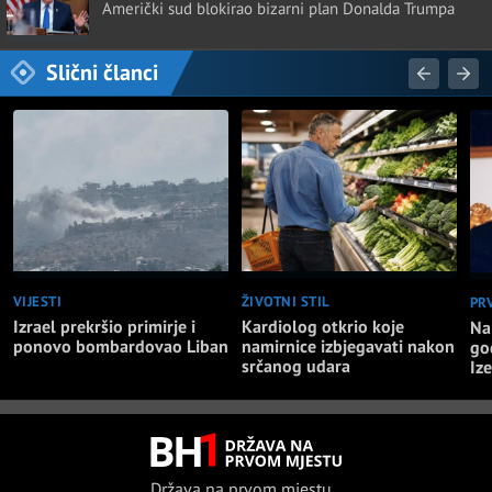
Američki sud blokirao bizarni plan Donalda Trumpa
Slični članci
VIJESTI
ŽIVOTNI STIL
PR
Izrael prekršio primirje i
Kardiolog otkrio koje
Na
ponovo bombardovao Liban
namirnice izbjegavati nakon
go
srčanog udara
Iz
Država na prvom mjestu