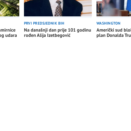
WASHINGTON
PRVI PREDSJEDNIK BIH
Američki sud blo
amirnice
Na današnji dan prije 101 godinu
plan Donalda Tr
nog udara
rođen Alija Izetbegović