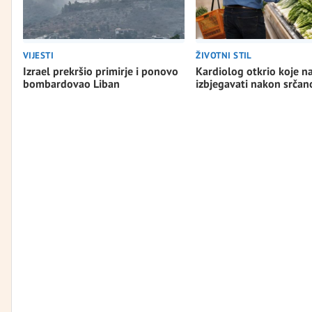
VIJESTI
ŽIVOTNI STIL
Izrael prekršio primirje i ponovo
Kardiolog otkrio koje n
bombardovao Liban
izbjegavati nakon srča