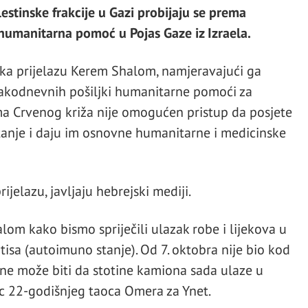
estinske frakcije u Gazi probijaju se prema
 humanitarna pomoć u Pojas Gaze iz Izraela.
i ka prijelazu Kerem Shalom, namjeravajući ga
vakodnevnih pošiljki humanitarne pomoći za
ma Crvenog križa nije omogućen pristup da posjete
stanje i daju im osnovne humanitarne i medicinske
jelazu, javljaju hebrejski mediji.
lom kako bismo spriječili ulazak robe i lijekova u
itisa (autoimuno stanje). Od 7. oktobra nije bio kod
 a ne može biti da stotine kamiona sada ulaze u
ac 22-godišnjeg taoca Omera za Ynet.