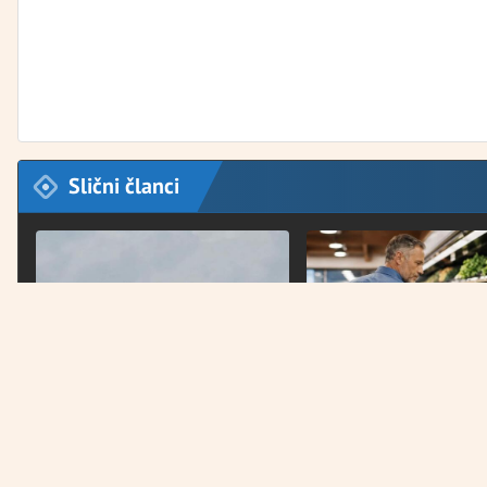
Slični članci
VIJESTI
ŽIVOTNI STIL
Izrael prekršio primirje i ponovo
Kardiolog otkrio koje n