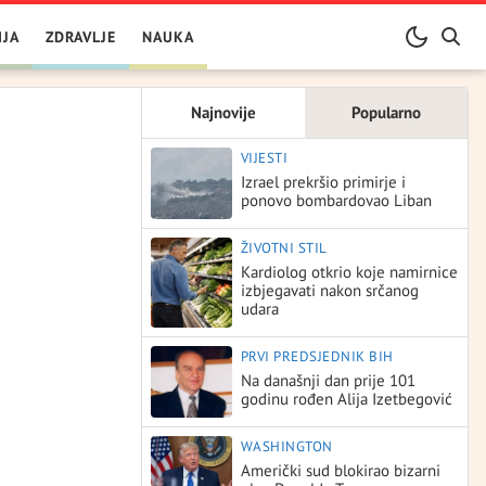
IJA
ZDRAVLJE
NAUKA
Najnovije
Popularno
VIJESTI
Izrael prekršio primirje i
ponovo bombardovao Liban
ŽIVOTNI STIL
Kardiolog otkrio koje namirnice
izbjegavati nakon srčanog
udara
PRVI PREDSJEDNIK BIH
Na današnji dan prije 101
godinu rođen Alija Izetbegović
WASHINGTON
Američki sud blokirao bizarni