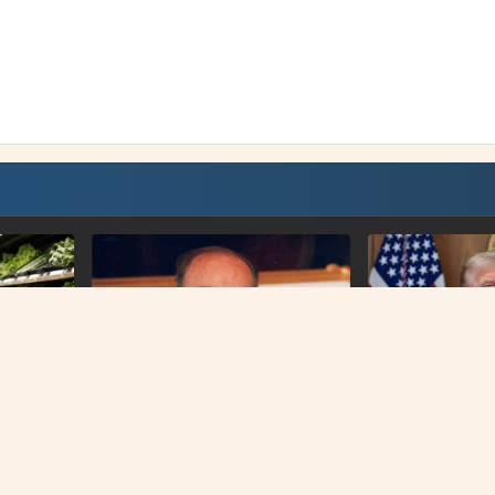
WASHINGTON
PRVI PREDSJEDNIK BIH
Američki sud blo
amirnice
Na današnji dan prije 101 godinu