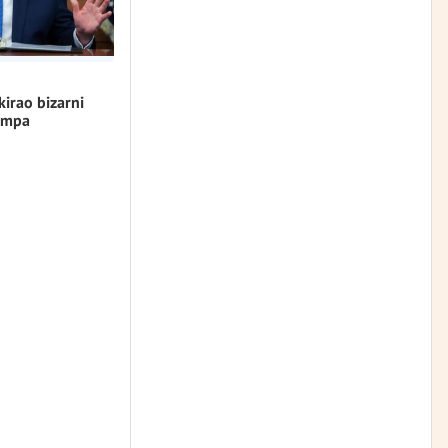
kirao bizarni
umpa