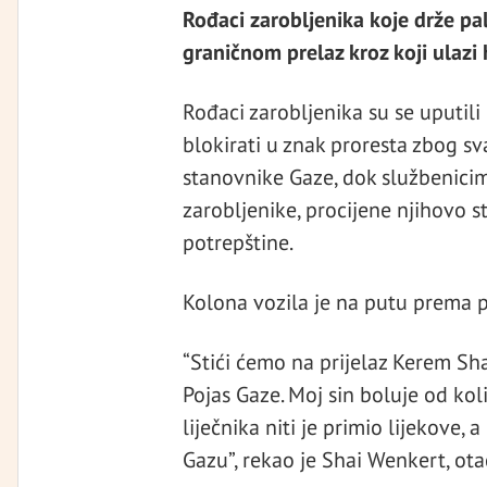
Rođaci zarobljenika koje drže pal
graničnom prelaz kroz koji ulazi
Rođaci zarobljenika su se uputil
blokirati u znak proresta zbog s
stanovnike Gaze, dok službenici
zarobljenike, procijene njihovo 
potrepštine.
Kolona vozila je na putu prema pri
“Stići ćemo na prijelaz Kerem Sha
Pojas Gaze. Moj sin boluje od kol
liječnika niti je primio lijekove,
Gazu”, rekao je Shai Wenkert, ot