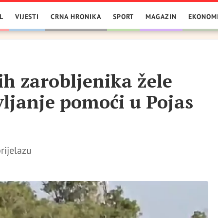
L
VIJESTI
CRNA HRONIKA
SPORT
MAGAZIN
EKONOM
ih zarobljenika žele
vljanje pomoći u Pojas
rijelazu