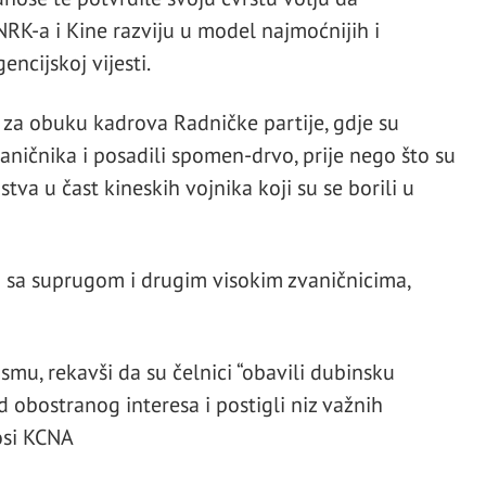
NRK-a i Kine razviju u model najmoćnijih i
encijskoj vijesti.
u za obuku kadrova Radničke partije, gdje su
aničnika i posadili spomen-drvo, prije nego što su
stva u čast kineskih vojnika koji su se borili u
ao sa suprugom i drugim visokim zvaničnicima,
mu, rekavši da su čelnici “obavili dubinsku
 obostranog interesa i postigli niz važnih
osi KCNA