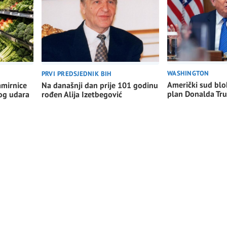
WASHINGTON
PRVI PREDSJEDNIK BIH
Američki sud blo
amirnice
Na današnji dan prije 101 godinu
plan Donalda Tr
nog udara
rođen Alija Izetbegović