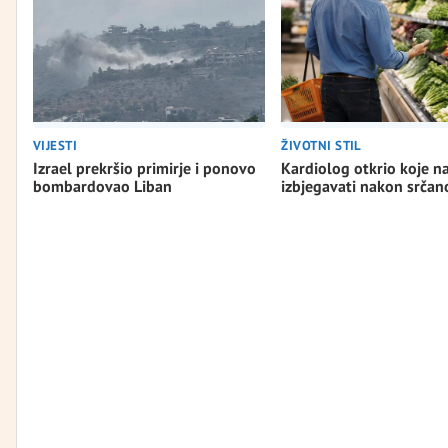
VIJESTI
ŽIVOTNI STIL
Izrael prekršio primirje i ponovo
Kardiolog otkrio koje n
bombardovao Liban
izbjegavati nakon srča