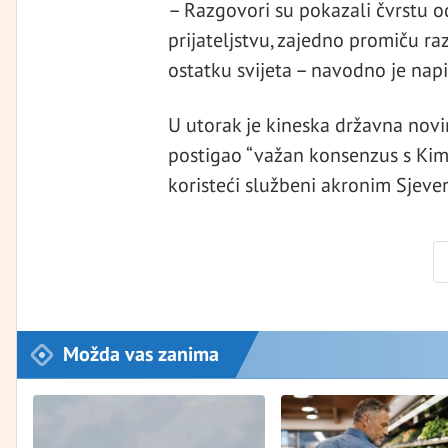
– Razgovori su pokazali čvrstu o
prijateljstvu, zajedno promiču razv
ostatku svijeta – navodno je napi
U utorak je kineska državna novin
postigao “važan konsenzus s Ki
koristeći službeni akronim Sjever
Možda vas zanima