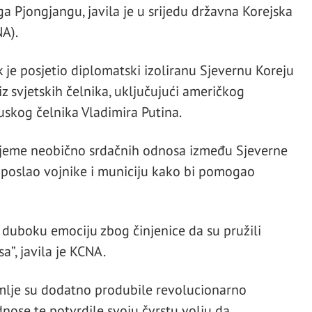
a Pjongjangu, javila je u srijedu državna Korejska
A).
 je posjetio diplomatski izoliranu Sjevernu Koreju
z svjetskih čelnika, uključujući američkog
skog čelnika Vladimira Putina.
rijeme neobično srdačnih odnosa između Sjeverne
g poslao vojnike i municiju kako bi pomogao
 i duboku emociju zbog činjenice da su pružili
”, javila je KCNA.
mlje su dodatno produbile revolucionarno
dnose te potvrdile svoju čvrstu volju da