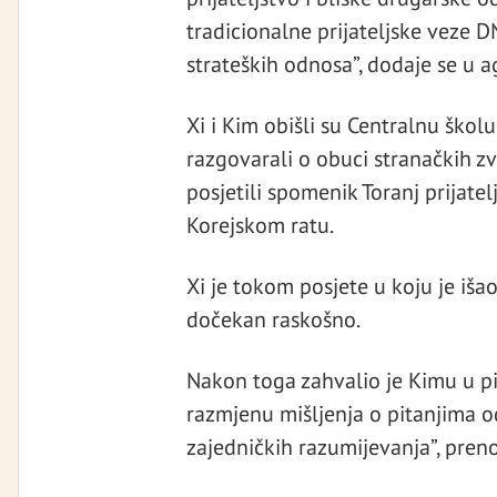
tradicionalne prijateljske veze D
strateških odnosa”, dodaje se u ag
Xi i Kim obišli su Centralnu škol
razgovarali o obuci stranačkih zv
posjetili spomenik Toranj prijatelj
Korejskom ratu.
Xi je tokom posjete u koju je iš
dočekan raskošno.
Nakon toga zahvalio je Kimu u pis
razmjenu mišljenja o pitanjima od
zajedničkih razumijevanja”, pren