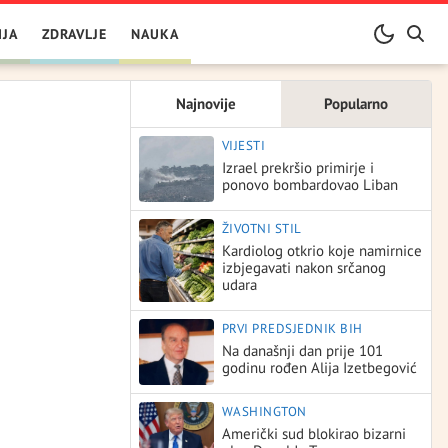
IJA
ZDRAVLJE
NAUKA
Najnovije
Popularno
VIJESTI
Izrael prekršio primirje i
ponovo bombardovao Liban
ŽIVOTNI STIL
Kardiolog otkrio koje namirnice
izbjegavati nakon srčanog
udara
PRVI PREDSJEDNIK BIH
Na današnji dan prije 101
godinu rođen Alija Izetbegović
WASHINGTON
Američki sud blokirao bizarni