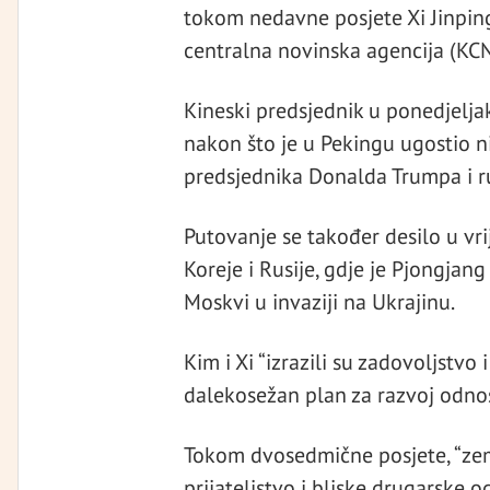
tokom nedavne posjete Xi Jinping
centralna novinska agencija (KCN
Kineski predsjednik u ponedjeljak
nakon što je u Pekingu ugostio ni
predsjednika Donalda Trumpa i ru
Putovanje se također desilo u v
Koreje i Rusije, gdje je Pjongjan
Moskvi u invaziji na Ukrajinu.
Kim i Xi “izrazili su zadovoljstvo
dalekosežan plan za razvoj odnosa
Tokom dvosedmične posjete, “ze
prijateljstvo i bliske drugarske o